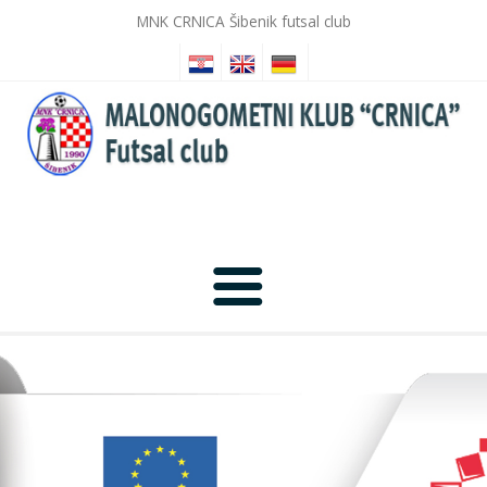
MNK CRNICA Šibenik futsal club
Početna
Novosti
Galerija slika