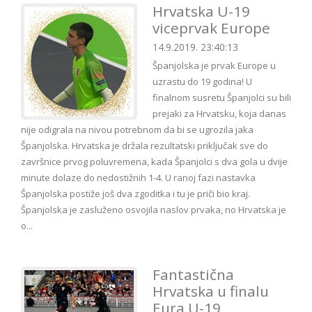
Hrvatska U-19
viceprvak Europe
14.9.2019. 23:40:13
Španjolska je prvak Europe u
uzrastu do 19 godina! U
finalnom susretu Španjolci su bili
prejaki za Hrvatsku, koja danas
nije odigrala na nivou potrebnom da bi se ugrozila jaka
Španjolska. Hrvatska je držala rezultatski priključak sve do
završnice prvog poluvremena, kada Španjolci s dva gola u dvije
minute dolaze do nedostižnih 1-4. U ranoj fazi nastavka
Španjolska postiže još dva zgoditka i tu je priči bio kraj.
Španjolska je zasluženo osvojila naslov prvaka, no Hrvatska je
o...
Fantastična
Hrvatska u finalu
Eura U-19