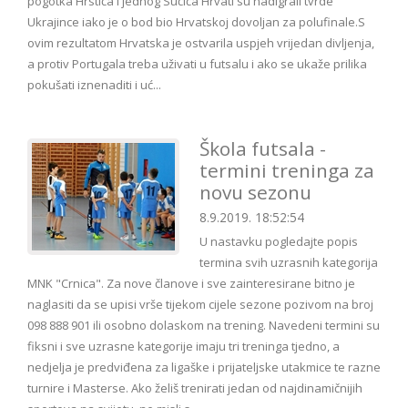
pogotka Hrstića i jednog Sučića Hrvati su nadigrali tvrde
Ukrajince iako je o bod bio Hrvatskoj dovoljan za polufinale.S
ovim rezultatom Hrvatska je ostvarila uspjeh vrijedan divljenja,
a protiv Portugala treba uživati u futsalu i ako se ukaže prilika
pokušati iznenaditi i uć...
Škola futsala -
termini treninga za
novu sezonu
8.9.2019. 18:52:54
U nastavku pogledajte popis
termina svih uzrasnih kategorija
MNK "Crnica". Za nove članove i sve zainteresirane bitno je
naglasiti da se upisi vrše tijekom cijele sezone pozivom na broj
098 888 901 ili osobno dolaskom na trening. Navedeni termini su
fiksni i sve uzrasne kategorije imaju tri treninga tjedno, a
nedjelja je predviđena za ligaške i prijateljske utakmice te razne
turnire i Masterse. Ako želiš trenirati jedan od najdinamičnijih