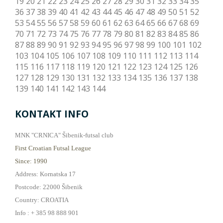
19
20
21
22
23
24
25
26
27
28
29
30
31
32
33
34
35
36
37
38
39
40
41
42
43
44
45
46
47
48
49
50
51
52
53
54
55
56
57
58
59
60
61
62
63
64
65
66
67
68
69
70
71
72
73
74
75
76
77
78
79
80
81
82
83
84
85
86
87
88
89
90
91
92
93
94
95
96
97
98
99
100
101
102
103
104
105
106
107
108
109
110
111
112
113
114
115
116
117
118
119
120
121
122
123
124
125
126
127
128
129
130
131
132
133
134
135
136
137
138
139
140
141
142
143
144
KONTAKT INFO
MNK "CRNICA" Šibenik-futsal club
First Croatian Futsal League
Since: 1990
Address: Kornatska 17
Postcode: 22000 Šibenik
Country: CROATIA
Info : + 385 98 888 901