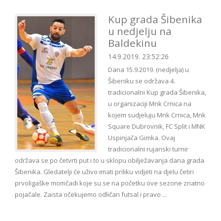
Kup grada Šibenika
u nedjelju na
Baldekinu
14.9.2019. 23:52:26
Dana 15.9.2019. (nedjelja) u
Šibeniku se održava 4.
tradicionalni Kup grada Šibenika,
u organizaciji Mnk Crnica na
kojem sudjeluju Mnk Crnica, Mnk
Square Dubrovnik, FC Split i MNK
Uspinjača Gimka. Ovaj
tradicionalni rujanski turnir
održava se po četvrti put i to u sklopu obilježavanja dana grada
Šibenika. Gledatelji će uživo imati priliku vidjeti na djelu četiri
prvoligaške momčadi koje su se na početku ove sezone znatno
pojačale. Zaista očekujemo odličan futsal i pravo ...