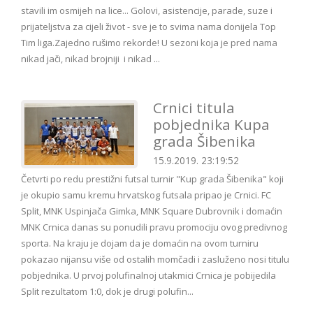
stavili im osmijeh na lice... Golovi, asistencije, parade, suze i
prijateljstva za cijeli život - sve je to svima nama donijela Top
Tim liga.Zajedno rušimo rekorde! U sezoni koja je pred nama
nikad jači, nikad brojniji i nikad ...
Crnici titula
pobjednika Kupa
grada Šibenika
15.9.2019. 23:19:52
Četvrti po redu prestižni futsal turnir "Kup grada Šibenika" koji
je okupio samu kremu hrvatskog futsala pripao je Crnici. FC
Split, MNK Uspinjača Gimka, MNK Square Dubrovnik i domaćin
MNK Crnica danas su ponudili pravu promociju ovog predivnog
sporta. Na kraju je dojam da je domaćin na ovom turniru
pokazao nijansu više od ostalih momčadi i zasluženo nosi titulu
pobjednika. U prvoj polufinalnoj utakmici Crnica je pobijedila
Split rezultatom 1:0, dok je drugi polufin...