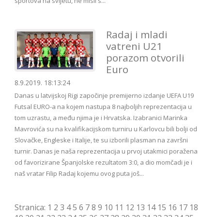
sportova na svijetu, ne misli s...
Radaj i mladi
vatreni U21
porazom otvorili
Euro
8.9.2019. 18:13:24
Danas u latvijskoj Rigi započinje premijerno izdanje UEFA U19
Futsal EURO-a na kojem nastupa 8 najboljih reprezentacija u
tom uzrastu, a među njima je i Hrvatska. Izabranici Marinka
Mavrovića su na kvalifikacijskom turniru u Karlovcu bili bolji od
Slovačke, Engleske i Italije, te su izborili plasman na završni
turnir. Danas je naša reprezentacija u prvoj utakmici poražena
od favorizirane Španjolske rezultatom 3:0, a dio momčadi je i
naš vratar Filip Radaj kojemu ovog puta još...
Stranica:
1
2
3
4
5
6
7
8
9
10
11
12
13
14
15
16
17
18