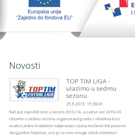
TopTim liga 29-10-2023
EU PROJEKT
Kontakt
Novosti
TOP TIM LIGA -
ulazimo u sedmu
sezonu
25.9.2019. 15:38:41
Naš put započeli smo u sezoni 2013./14., a sad je već 2019./20.
Ulazimo u sedmu sezonu organiziranog rada s mladima kroz
ovakvo jedno kvalitetno natjecanje.I zaista možemo biti ponosni
zbog jedne činjenice, a to je sa smo mnoge učinili sretnima i