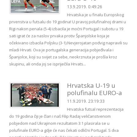
13.9.2019. 0:49:26
Hrvatska je u finalu Europskog
prvenstva u futsalu do 19 godina! U pravoj polufinalnoj drami u
Rigi nakon penala (5-4) izbacila je moćni Portugal i subotu u 19
sati igrat će za naslov prvaka protiv Španjolske koja je
očekivano izbacila Poljsku (3-1).Nevjerojatan podvig napravili su
mladi Hrvati. Ova je portugalska generacija pobjeđivala i
Španjolce, koji su svijet za sebe, neokrznuta je prošla kroz
skupinu, ali onda joj se ispriječila Hrvats...
Hrvatska U-19 u
polufinalu EURO-a
11.9.2019. 23:19:33
Hrvatska futsal reprezentacija
do 19 godina čiji je član i naš Filip Radaj veličanstvenom
pobjedom nad Ukrajinom rezultatom 3:1 plasirala se u
polufinale EURO-a gdje će nas čekati odlični Portugal. S dva