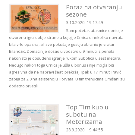
Poraz na otvaranju
sezone
3.10.2020. 19:17:49
Sam početak utakmice donio je
otvorenu igru s obje strane u kojoj je Crnica u nekoliko navrata
bila vrlo opasna, ali sve pokušaje gostiju obranio je vratar
Bilandžić. Domaćin je došao u vodstvo u 9.minuti iz penala
nakon što je dosuđeno igranje rukom Subotića u šest metara.
Nedugo nakon toga Crnica je ušla u bonus i nije mogla biti
agresivna da ne napravi šeati prekršaj. Ipak u 17. minuti Pavić
zabija za 2:0 na asistenciju Horvata. U tim trenucima Omišani su
dodatno prijetili...
Top Tim kup u
subotu na
Meterizama
28.9.2020. 19:44:55