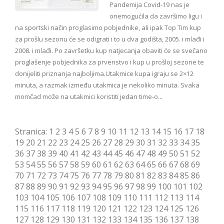
Pandemija Covid-19 nas je
onemogućila da završimo ligu i
na sportski način proglasimo pobjednike, ali ipak Top Tim kup
za prošlu sezonu će se odigrati i to u dva godišta, 2005. i mlađi i
2008. i mlađi. Po završetku kup natjecanja obaviti će se svečano
proglašenje pobjednika za prvenstvo i kup u prošloj sezone te
donijeliti priznanja najboljima.Utakmice kupa igraju se 2×12
minuta, a razmak između utakmica je nekoliko minuta. Svaka
momčad može na utakmici koristiti jedan time-o...
Stranica:
1
2
3
4
5
6
7
8
9
10
11
12
13
14
15
16
17
18
19
20
21
22
23
24
25
26
27
28
29
30
31
32
33
34
35
36
37
38
39
40
41
42
43
44
45
46
47
48
49
50
51
52
53
54
55
56
57
58
59
60
61
62
63
64
65
66
67
68
69
70
71
72
73
74
75
76
77
78
79
80
81
82
83
84
85
86
87
88
89
90
91
92
93
94
95
96
97
98
99
100
101
102
103
104
105
106
107
108
109
110
111
112
113
114
115
116
117
118
119
120
121
122
123
124
125
126
127
128
129
130
131
132
133
134
135
136
137
138