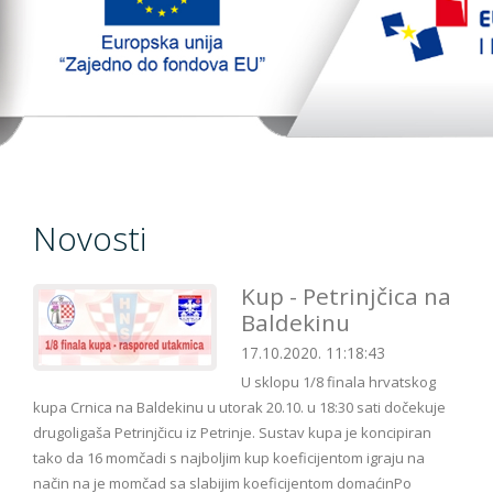
TopTim liga 29-10-2023
EU PROJEKT
Kontakt
Novosti
Kup - Petrinjčica na
Baldekinu
17.10.2020. 11:18:43
U sklopu 1/8 finala hrvatskog
kupa Crnica na Baldekinu u utorak 20.10. u 18:30 sati dočekuje
drugoligaša Petrinjčicu iz Petrinje. Sustav kupa je koncipiran
tako da 16 momčadi s najboljim kup koeficijentom igraju na
način na je momčad sa slabijim koeficijentom domaćinPo