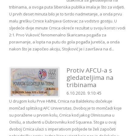
utakmica sa gledateljima na
tribinama, a ovoga puta šibenska publika imala je što za vidjeti.
U prvih deset minuta bilo je to tvrdo nadmetanje, a onda prvu
malu grešku Crnice kažnjava Gotovac za vodstvo gostiju. U
sljedeće dvije minute Crnica okreće rezultat u svoju korist i vodi
2:1. Prvo Vuković fenomenalno škaricama pogađa za
poravnanje, a lopta na putu do gola pogađa Juretića, a onda
nakon što je započeo akciju, Stojković je i završava na d...
Protiv AFCU-a s
gledateljima na
tribinama
6.10.2020. 9:10:45
U drugom kolu Prve HMNL Crnica na Baldekinu dočekuje
momčad splitskog AFC Universitas. Dvoboj je to momčadi koje
su poražene u prvom kolu, Crnica kod jakog Olmissuma u
Omišu, a studenti u Dubrovniku kod Squarea. Stoga u ovaj
dvoboj Crnica ulazi s imperativom pobjede te želi započeti