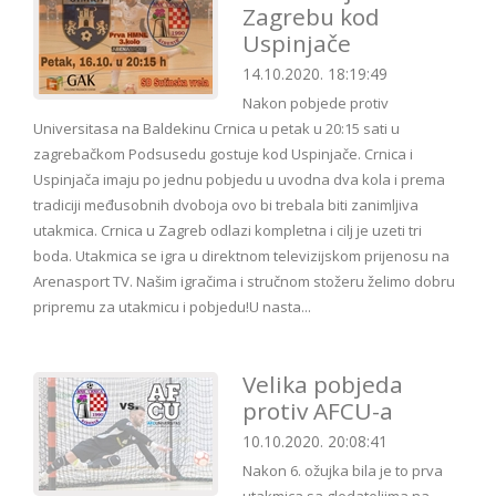
Zagrebu kod
Uspinjače
14.10.2020. 18:19:49
Nakon pobjede protiv
Universitasa na Baldekinu Crnica u petak u 20:15 sati u
zagrebačkom Podsusedu gostuje kod Uspinjače. Crnica i
Uspinjača imaju po jednu pobjedu u uvodna dva kola i prema
tradiciji međusobnih dvoboja ovo bi trebala biti zanimljiva
utakmica. Crnica u Zagreb odlazi kompletna i cilj je uzeti tri
boda. Utakmica se igra u direktnom televizijskom prijenosu na
Arenasport TV. Našim igračima i stručnom stožeru želimo dobru
pripremu za utakmicu i pobjedu!U nasta...
Velika pobjeda
protiv AFCU-a
10.10.2020. 20:08:41
Nakon 6. ožujka bila je to prva