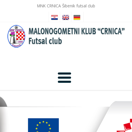
MNK CRNICA Šibenik futsal club
Početna
Novosti
Galerija slika