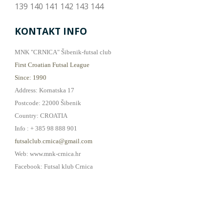
139
140
141
142
143
144
KONTAKT INFO
MNK "CRNICA" Šibenik-futsal club
First Croatian Futsal League
Since: 1990
Address: Kornatska 17
Postcode: 22000 Šibenik
Country: CROATIA
Info : + 385 98 888 901
futsalclub.crnica@gmail.com
Web: www.mnk-crnica.hr
Facebook: Futsal klub Crnica