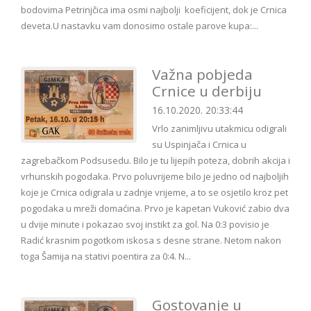
bodovima Petrinjčica ima osmi najbolji koeficijent, dok je Crnica
deveta.U nastavku vam donosimo ostale parove kupa:...
Važna pobjeda
Crnice u derbiju
16.10.2020. 20:33:44
Vrlo zanimljivu utakmicu odigrali
su Uspinjača i Crnica u
zagrebačkom Podsusedu. Bilo je tu lijepih poteza, dobrih akcija i
vrhunskih pogodaka. Prvo poluvrijeme bilo je jedno od najboljih
koje je Crnica odigrala u zadnje vrijeme, a to se osjetilo kroz pet
pogodaka u mreži domaćina. Prvo je kapetan Vuković zabio dva
u dvije minute i pokazao svoj instikt za gol. Na 0:3 povisio je
Radić krasnim pogotkom iskosa s desne strane. Netom nakon
toga Šamija na stativi poentira za 0:4. N...
Gostovanje u