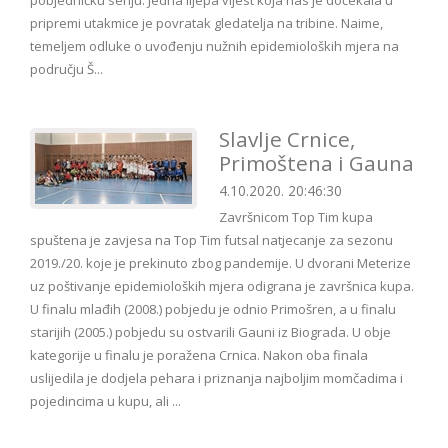
pobjedničku seriju. Jedna lijepa vijest koja nas je dočekala u
pripremi utakmice je povratak gledatelja na tribine. Naime,
temeljem odluke o uvođenju nužnih epidemioloških mjera na
području Š...
Slavlje Crnice,
Primoštena i Gauna
4.10.2020. 20:46:30
Završnicom Top Tim kupa
spuštena je zavjesa na Top Tim futsal natjecanje za sezonu
2019./20. koje je prekinuto zbog pandemije. U dvorani Meterize
uz poštivanje epidemioloških mjera odigrana je završnica kupa.
U finalu mlađih (2008.) pobjedu je odnio Primošren, a u finalu
starijih (2005.) pobjedu su ostvarili Gauni iz Biograda. U obje
kategorije u finalu je poražena Crnica. Nakon oba finala
uslijedila je dodjela pehara i priznanja najboljim momčadima i
pojedincima u kupu, ali ...