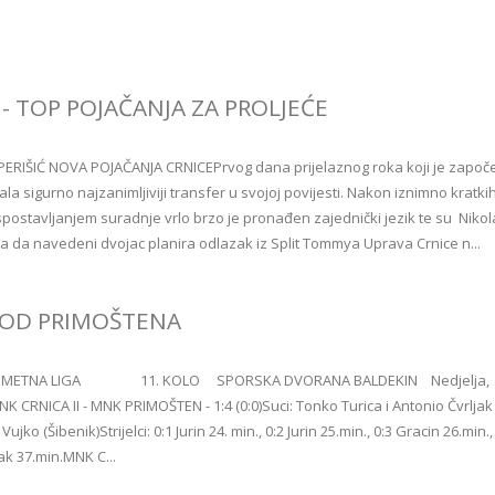
Ć - TOP POJAČANJA ZA PROLJEĆE
PERIŠIĆ NOVA POJAČANJA CRNICEPrvog dana prijelaznog roka koji je započe
irala sigurno najzanimljiviji transfer u svojoj povijesti. Nakon iznimno kratki
postavljanjem suradnje vrlo brzo je pronađen zajednički jezik te su Nikola
nja da navedeni dvojac planira odlazak iz Split Tommya Uprava Crnice n...
 OD PRIMOŠTENA
OMETNA LIGA 11. KOLO SPORSKA DVORANA BALDEKIN Nedjelja,
NK CRNICA II - MNK PRIMOŠTEN - 1:4 (0:0)Suci: Tonko Turica i Antonio Čvrljak
ujko (Šibenik)Strijelci: 0:1 Jurin 24. min., 0:2 Jurin 25.min., 0:3 Gracin 26.min.,
ak 37.min.MNK C...