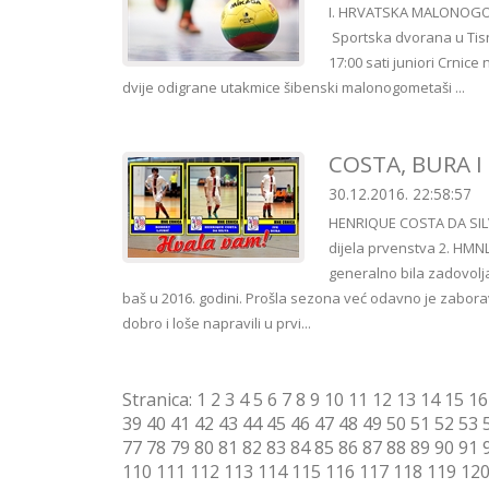
I. HRVATSKA MALONOGO
Sportska dvorana u Tis
17:00 sati juniori Crnic
dvije odigrane utakmice šibenski malonogometaši ...
COSTA, BURA I 
30.12.2016. 22:58:57
HENRIQUE COSTA DA SILV
dijela prvenstva 2. HMNL
generalno bila zadovolja
baš u 2016. godini. Prošla sezona već odavno je zabora
dobro i loše napravili u prvi...
Stranica:
1
2
3
4
5
6
7
8
9
10
11
12
13
14
15
16
39
40
41
42
43
44
45
46
47
48
49
50
51
52
53
77
78
79
80
81
82
83
84
85
86
87
88
89
90
91
110
111
112
113
114
115
116
117
118
119
12