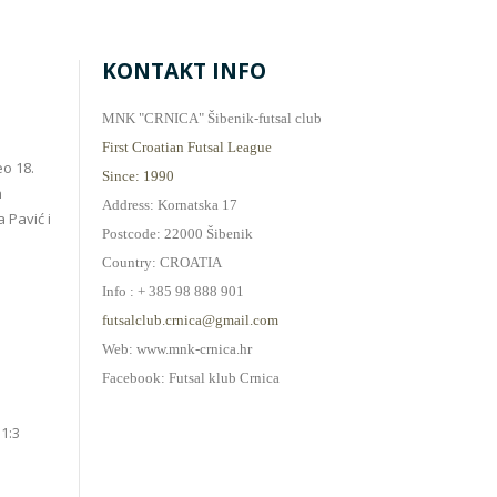
KONTAKT INFO
MNK "CRNICA" Šibenik-futsal club
First Croatian Futsal League
o 18.
Since: 1990
h
Address: Kornatska 17
 Pavić i
Postcode: 22000 Šibenik
Country: CROATIA
Info : + 385 98 888 901
futsalclub.crnica@gmail.com
Web: www.mnk-crnica.hr
Facebook: Futsal klub Crnica
 1:3