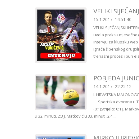
VELIKI SIJEČANJ
15.1.2017. 14:51:40
VELIKI SIJEČANJSKI INTER
uvela praksu mjesečnog i
intervju za klupsku web s
igrača šibenskog drugol
trenažni proces i pun ela
POBJEDA JUNI
14.1.2017. 22:22:12
I. HRVATSKA MALONOGO
Sportska dvorana u Tis
(0:1)Strijelci: 0:1 J. Mark
u 32. minuti, 2:3 J. Matković u 33. minuti, 2:4 ...
MIRKO JURJEV