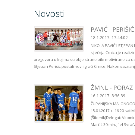
Novosti
PAVIĆ I PERIŠI
18.1.2017. 17:44:02
NIKOLA PAVIĆ I STJEPAN 
siječnja Crnica je realiz
pregovora u kojima su obje strane bile motivirane za us
Stjepan Perišić postali novi igrači Crnice. Nakon sazna
ŽMNL - PORAZ
16.1.2017. 8:36:39
ŽUPANIJSKA MALONOG
15.01.2017. u 16:20 satiM
(Šibenik)Delegat: Vitomir V
Marčić 30.min., 1:4 Svrač