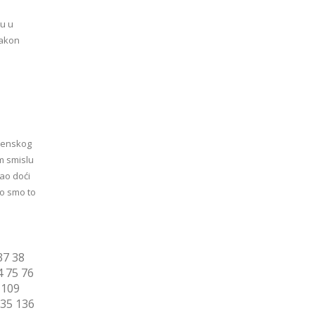
u u
Nakon
senskog
m smislu
gao doći
to smo to
37
38
4
75
76
109
35
136