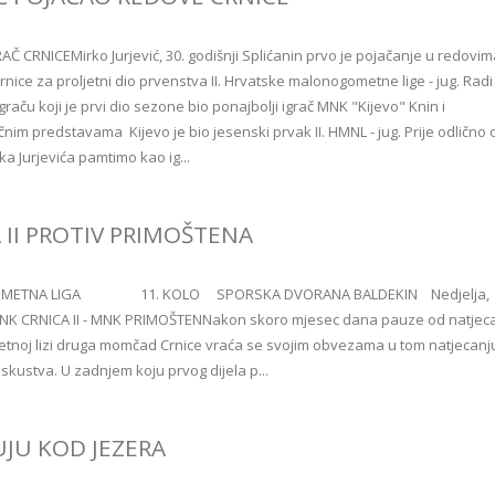
Č CRNICEMirko Jurjević, 30. godišnji Splićanin prvo je pojačanje u redovim
nice za proljetni dio prvenstva II. Hrvatske malonogometne lige - jug. Radi
raču koji je prvi dio sezone bio ponajbolji igrač MNK "Kijevo" Knin i
čnim predstavama Kijevo je bio jesenski prvak II. HMNL - jug. Prije odlično
a Jurjevića pamtimo kao ig...
 II PROTIV PRIMOŠTENA
OMETNA LIGA 11. KOLO SPORSKA DVORANA BALDEKIN Nedjelja,
tiMNK CRNICA II - MNK PRIMOŠTENNakon skoro mjesec dana pauze od natjec
noj lizi druga momčad Crnice vraća se svojim obvezama u tom natjecanju
skustva. U zadnjem koju prvog dijela p...
UJU KOD JEZERA