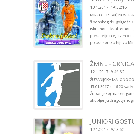
13.1.2017. 14:52:16
MIRKO JURJEVIĆ NOVI IGRA
šibenskog drugoligaša Cr
iskusnom i kvalitetnom ig
ponajprije njegovim odli
polusezone u Kijevu Mirk
ŽMNL - CRNICA
12.1.2017. 9:46:32
ŽUPANIJSKA MALONOG
15.01.2017. u 16:20 sa
Županijskoj malonogomet
skupljanju dragocjenog i
JUNIORI GOST
12.1.2017. 9:13:52