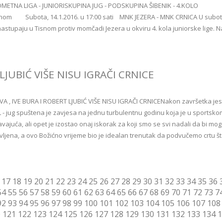
METNA LIGA - JUNIORISKUPINA JUG - PODSKUPINA ŠIBENIK - 4.KOLO
nom Subota, 14.1.2016. u 17:00 sati MNK JEZERA - MNK CRNICA U subot
e nastupaju u Tisnom protiv momčadi Jezera u okviru 4. kola juniorske lige. 
LJUBIĆ VIŠE NISU IGRAČI CRNICE
A , IVE BURA I ROBERT LJUBIĆ VIŠE NISU IGRAČI CRNICENakon završetka je
 - jug spuštena je zavjesa na jednu turbulentnu godinu koja je u sportsko
vajuća, ali opet je izostao onaj iskorak za koji smo se svi nadali da bi mo
vljena, a ovo Božićno vrijeme bio je idealan trenutak da podvučemo crtu š
17
18
19
20
21
22
23
24
25
26
27
28
29
30
31
32
33
34
35
36
54
55
56
57
58
59
60
61
62
63
64
65
66
67
68
69
70
71
72
73
7
92
93
94
95
96
97
98
99
100
101
102
103
104
105
106
107
108
0
121
122
123
124
125
126
127
128
129
130
131
132
133
134
1