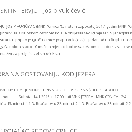
SKI INTERVJU - Josip Vukičević
VJU: JOSIP VUKIČEVIĆ (MNK "Crnica")U netom započetoj 2017. godini MNK "Cr
ntervjua s klupskom osobom koja je obilježila tekući mjesec. Siječanjski 
tranicu pripao je igraču Crnice Josipu Vukičeviću. Jedan od najfinijih i najko
igaša nakon skoro 10 mučnih mjeseci borbe sa teškom ozljedom vratio se 
na živi za proljeće velikih očekiva...
ORA NA GOSTOVANJU KOD JEZERA
METNA LIGA - JUNIORISKUPINA JUG - PODSKUPINA ŠIBENIK - 4.KOLO
nom Subota, 14.1.2016. u 17:00 sati MNK JEZERA - MNK CRNICA - 2:4
ović u 13. minuti, 1:1 D. Bračanov u 22. minuti, 2:1 D. Bračanov u 28. minuti, 2:2
IĆ POJAČAO REDOVE CRNICE