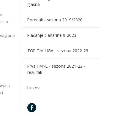
glasnik
a
Poredak - sezona 2019/2020
 se o
Plaćanje članarine 9-2023
 odigrane
TOP TIM LIGA - sezona 2022-23
Prva HMNL - sezona 2021-22 -
rezultati
anja u
Linkovi
 i