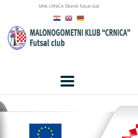
MNK CRNICA Šibenik futsal club
Početna
Novosti
Galerija slika