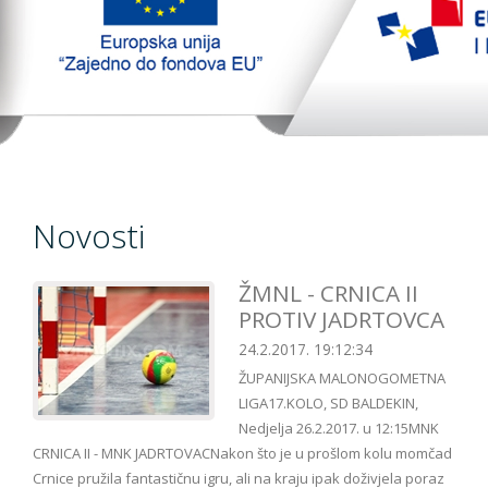
TopTim liga 29-10-2023
EU PROJEKT
Kontakt
Novosti
ŽMNL - CRNICA II
PROTIV JADRTOVCA
24.2.2017. 19:12:34
ŽUPANIJSKA MALONOGOMETNA
LIGA17.KOLO, SD BALDEKIN,
Nedjelja 26.2.2017. u 12:15MNK
CRNICA II - MNK JADRTOVACNakon što je u prošlom kolu momčad
Crnice pružila fantastičnu igru, ali na kraju ipak doživjela poraz