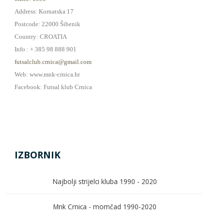
Address: Kornatska 17
Postcode: 22000 Šibenik
Country: CROATIA
Info : + 385 98 888 901
futsalclub.crnica@gmail.com
Web: www.mnk-crnica.hr
Facebook: Futsal klub Crnica
IZBORNIK
Najbolji strijelci kluba 1990 - 2020
Mnk Crnica - momčad 1990-2020