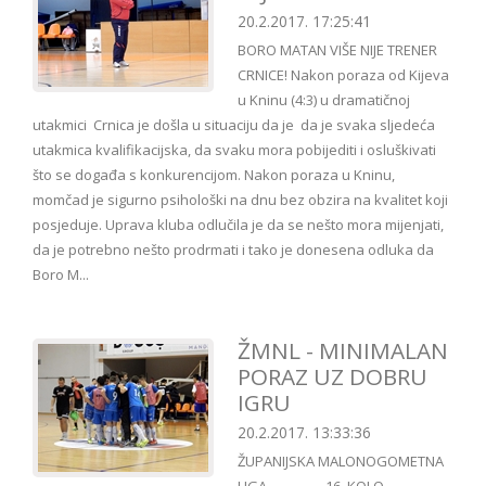
20.2.2017. 17:25:41
BORO MATAN VIŠE NIJE TRENER
CRNICE! Nakon poraza od Kijeva
u Kninu (4:3) u dramatičnoj
utakmici Crnica je došla u situaciju da je da je svaka sljedeća
utakmica kvalifikacijska, da svaku mora pobijediti i osluškivati
što se događa s konkurencijom. Nakon poraza u Kninu,
momčad je sigurno psihološki na dnu bez obzira na kvalitet koji
posjeduje. Uprava kluba odlučila je da se nešto mora mijenjati,
da je potrebno nešto prodrmati i tako je donesena odluka da
Boro M...
ŽMNL - MINIMALAN
PORAZ UZ DOBRU
IGRU
20.2.2017. 13:33:36
ŽUPANIJSKA MALONOGOMETNA