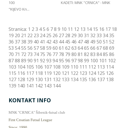
100 KADETI: MNK "CRNICA" - MNK
"KIJEVO Kn...
Stranica:
1
2
3
4
5
6
7
8
9
10
11
12
13
14
15
16
17
18
19
20
21
22
23
24
25
26
27
28
29
30
31
32
33
34
35
36
37
38
39
40
41
42
43
44
45
46
47
48
49
50
51
52
53
54
55
56
57
58
59
60
61
62
63
64
65
66
67
68
69
70
71
72
73
74
75
76
77
78
79
80
81
82
83
84
85
86
87
88
89
90
91
92
93
94
95
96
97
98
99
100
101
102
103
104
105
106
107
108
109
110
111
112
113
114
115
116
117
118
119
120
121
122
123
124
125
126
127
128
129
130
131
132
133
134
135
136
137
138
139
140
141
142
143
144
KONTAKT INFO
MNK "CRNICA" Šibenik-futsal club
First Croatian Futsal League
Since: 1990