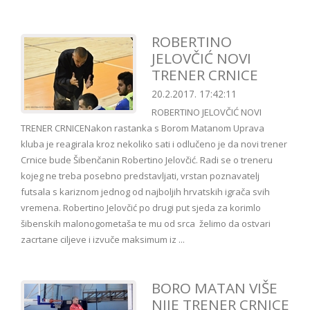
ROBERTINO
JELOVČIĆ NOVI
TRENER CRNICE
20.2.2017. 17:42:11
ROBERTINO JELOVČIĆ NOVI
TRENER CRNICENakon rastanka s Borom Matanom Uprava
kluba je reagirala kroz nekoliko sati i odlučeno je da novi trener
Crnice bude Šibenčanin Robertino Jelovčić. Radi se o treneru
kojeg ne treba posebno predstavljati, vrstan poznavatelj
futsala s kariznom jednog od najboljih hrvatskih igrača svih
vremena. Robertino Jelovčić po drugi put sjeda za korimlo
šibenskih malonogometaša te mu od srca želimo da ostvari
zacrtane ciljeve i izvuče maksimum iz ...
BORO MATAN VIŠE
NIJE TRENER CRNICE