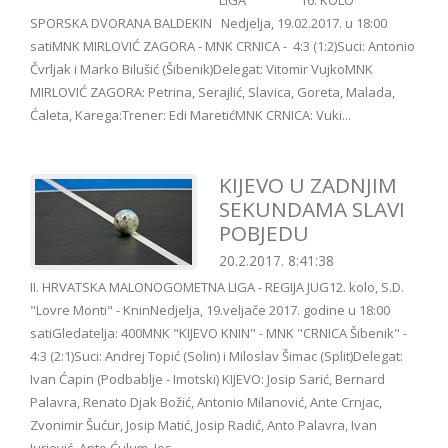
LIGA 16. KOLO
SPORSKA DVORANA BALDEKIN Nedjelja, 19.02.2017. u 18:00
satiMNK MIRLOVIĆ ZAGORA - MNK CRNICA - 4:3 (1:2)Suci: Antonio
Čvrljak i Marko Bilušić (Šibenik)Delegat: Vitomir VujkoMNK
MIRLOVIĆ ZAGORA: Petrina, Serajlić, Slavica, Goreta, Malada,
Ćaleta, Karega:Trener: Edi MaretićMNK CRNICA: Vuki...
KIJEVO U ZADNJIM
SEKUNDAMA SLAVI
POBJEDU
20.2.2017. 8:41:38
II. HRVATSKA MALONOGOMETNA LIGA - REGIJA JUG12. kolo, S.D.
"Lovre Monti" - KninNedjelja, 19.veljače 2017. godine u 18:00
satiGledatelja: 400MNK "KIJEVO KNIN" - MNK "CRNICA Šibenik" -
4:3 (2:1)Suci: Andrej Topić (Solin) i Miloslav Šimac (Split)Delegat:
Ivan Ćapin (Podbablje - Imotski) KIJEVO: Josip Sarić, Bernard
Palavra, Renato Djak Božić, Antonio Milanović, Ante Crnjac,
Zvonimir Šućur, Josip Matić, Josip Radić, Anto Palavra, Ivan