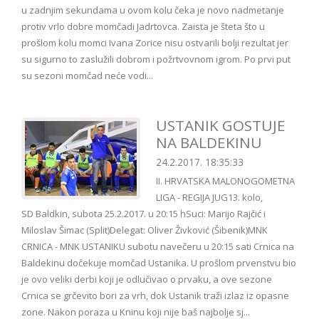
u zadnjim sekundama u ovom kolu čeka je novo nadmetanje
protiv vrlo dobre momčadi Jadrtovca. Zaista je šteta što u
prošlom kolu momci Ivana Zorice nisu ostvarili bolji rezultat jer
su sigurno to zaslužili dobrom i požrtvovnom igrom. Po prvi put
su sezoni momčad neće vodi...
USTANIK GOSTUJE
NA BALDEKINU
24.2.2017. 18:35:33
II. HRVATSKA MALONOGOMETNA
LIGA - REGIJA JUG13. kolo,
SD Baldkin, subota 25.2.2017. u 20:15 hSuci: Marijo Rajčić i
Miloslav Šimac (Split)Delegat: Oliver Živković (Šibenik)MNK
CRNICA - MNK USTANIKU subotu navečeru u 20:15 sati Crnica na
Baldekinu dočekuje momčad Ustanika. U prošlom prvenstvu bio
je ovo veliki derbi koji je odlučivao o prvaku, a ove sezone
Crnica se grčevito bori za vrh, dok Ustanik traži izlaz iz opasne
zone. Nakon poraza u Kninu koji nije baš najbolje sj...