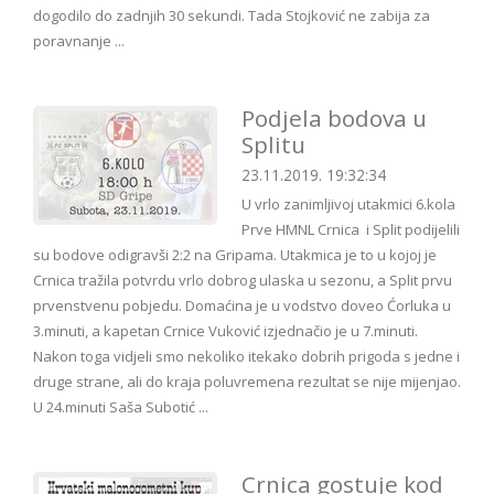
dogodilo do zadnjih 30 sekundi. Tada Stojković ne zabija za
poravnanje ...
Podjela bodova u
Splitu
23.11.2019. 19:32:34
U vrlo zanimljivoj utakmici 6.kola
Prve HMNL Crnica i Split podijelili
su bodove odigravši 2:2 na Gripama. Utakmica je to u kojoj je
Crnica tražila potvrdu vrlo dobrog ulaska u sezonu, a Split prvu
prvenstvenu pobjedu. Domaćina je u vodstvo doveo Ćorluka u
3.minuti, a kapetan Crnice Vuković izjednačio je u 7.minuti.
Nakon toga vidjeli smo nekoliko itekako dobrih prigoda s jedne i
druge strane, ali do kraja poluvremena rezultat se nije mijenjao.
U 24.minuti Saša Subotić ...
Crnica gostuje kod