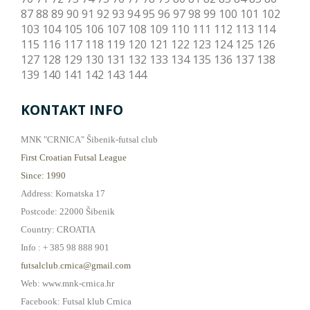
87
88
89
90
91
92
93
94
95
96
97
98
99
100
101
102
103
104
105
106
107
108
109
110
111
112
113
114
115
116
117
118
119
120
121
122
123
124
125
126
127
128
129
130
131
132
133
134
135
136
137
138
139
140
141
142
143
144
KONTAKT INFO
MNK "CRNICA" Šibenik-futsal club
First Croatian Futsal League
Since: 1990
Address: Kornatska 17
Postcode: 22000 Šibenik
Country: CROATIA
Info : + 385 98 888 901
futsalclub.crnica@gmail.com
Web: www.mnk-crnica.hr
Facebook: Futsal klub Crnica