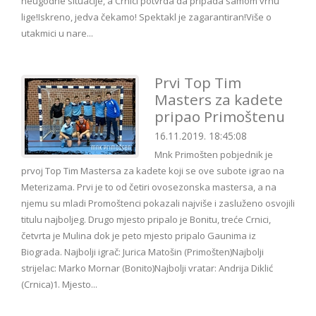
neugodne situacije, a Crnici potvrda da pripada samom vrhu
lige!Iskreno, jedva čekamo! Spektakl je zagarantiran!Više o
utakmici u nare...
Prvi Top Tim
Masters za kadete
pripao Primoštenu
16.11.2019. 18:45:08
Mnk Primošten pobjednik je
prvoj Top Tim Mastersa za kadete koji se ove subote igrao na
Meterizama. Prvi je to od četiri ovosezonska mastersa, a na
njemu su mladi Promoštenci pokazali najviše i zasluženo osvojili
titulu najboljeg. Drugo mjesto pripalo je Bonitu, treće Crnici,
četvrta je Mulina dok je peto mjesto pripalo Gaunima iz
Biograda. Najbolji igrač: Jurica Matošin (Primošten)Najbolji
strijelac: Marko Mornar (Bonito)Najbolji vratar: Andrija Diklić
(Crnica)1. Mjesto...