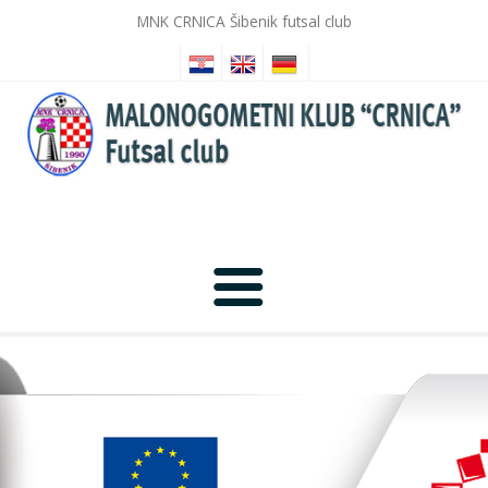
MNK CRNICA Šibenik futsal club
Početna
Novosti
Galerija slika