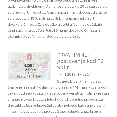
prvenstvenom kolu koje nam opet donosi niz zanimljivih
utakmica. U direktnom TV prijenosu u petak u 20:00 sati sastaju
se Vrgorac i Universitas. Nama najzanimljiviji dvoboj odigrati će
se u subotu u 18:00 sati na splitskim Gripama gdje Split
dočekuje Crnicu. U Zagrebačkom derbiju Alumnus dočekuje
Uspinjaču, a probuđeni Futsal Dinamo dočekuje Olmissum.
Utakmica Novo Vrijeme - Square odigrati će se...
PRVA HMNL -
gostovanje kod FC
Split
17.11.2019. 17:32:54
Susjedski derbi nam dolazi.
Slavlje je iza nas! Proslavili smo ulazak u 1/4 finale kupa, a dok
čekamo ždrijeb kuglica okrećemo se prvenstvu. Protivnik je stari
znanac, najveći hrvatski futsal klub, ali trenutno prikovan za
dno tablice bez pobjede.Split treba pobjedu kao suho zlato, a
mi želimo pobjedu kao jackpot. Splitu pobjeda znači bijeg iz