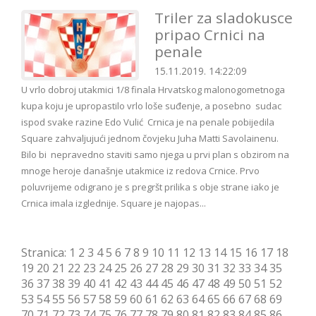
Triler za sladokusce
pripao Crnici na
penale
15.11.2019. 14:22:09
U vrlo dobroj utakmici 1/8 finala Hrvatskog malonogometnoga
kupa koju je upropastilo vrlo loše suđenje, a posebno sudac
ispod svake razine Edo Vulić Crnica je na penale pobijedila
Square zahvaljujući jednom čovjeku Juha Matti Savolainenu.
Bilo bi nepravedno staviti samo njega u prvi plan s obzirom na
mnoge heroje današnje utakmice iz redova Crnice. Prvo
poluvrijeme odigrano je s pregršt prilika s obje strane iako je
Crnica imala izglednije. Square je najopas...
Stranica:
1
2
3
4
5
6
7
8
9
10
11
12
13
14
15
16
17
18
19
20
21
22
23
24
25
26
27
28
29
30
31
32
33
34
35
36
37
38
39
40
41
42
43
44
45
46
47
48
49
50
51
52
53
54
55
56
57
58
59
60
61
62
63
64
65
66
67
68
69
70
71
72
73
74
75
76
77
78
79
80
81
82
83
84
85
86