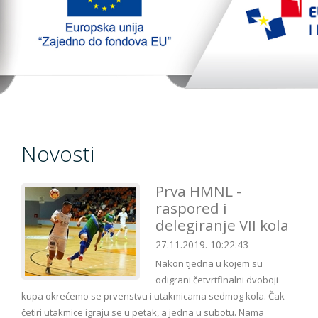
TopTim liga 29-10-2023
EU PROJEKT
Kontakt
Novosti
Prva HMNL -
raspored i
delegiranje VII kola
27.11.2019. 10:22:43
Nakon tjedna u kojem su
odigrani četvrtfinalni dvoboji
kupa okrećemo se prvenstvu i utakmicama sedmog kola. Čak
četiri utakmice igraju se u petak, a jedna u subotu. Nama