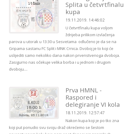
Splita u četvrtfinalu
kupa
19.11.2019. 14:46:02
U četvrtfinalu kupa voljom
ždrijeba prilikom izvlačenja
parova u utorak u 13:30 u Sesvetama odlučeno je da se na
Gripama sastanu FC Split i MNK Crnica. Dvoboj je to koji će
uslijediti samo nekoliko dana nakon prvenstvenoga dvoboja.
Zasigurno nas očekuje velika borba i u jednom i drugom
dvoboju....
Prva HMNL -
Raspored i
delegiranje VI kola
18.11.2019. 12:57:47
Nakon kupa koji je po tko zna
koji put ponudio svu svoju draž okrećemo se šestom