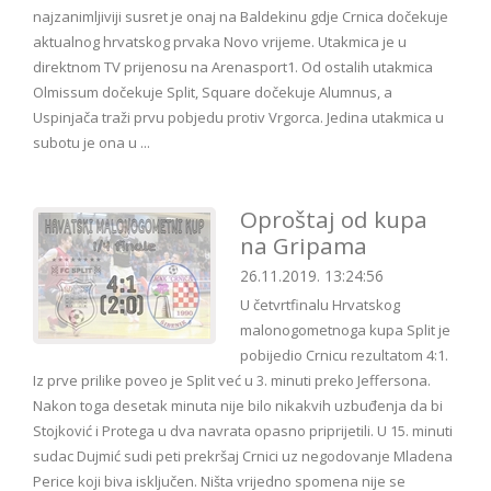
najzanimljiviji susret je onaj na Baldekinu gdje Crnica dočekuje
aktualnog hrvatskog prvaka Novo vrijeme. Utakmica je u
direktnom TV prijenosu na Arenasport1. Od ostalih utakmica
Olmissum dočekuje Split, Square dočekuje Alumnus, a
Uspinjača traži prvu pobjedu protiv Vrgorca. Jedina utakmica u
subotu je ona u ...
Oproštaj od kupa
na Gripama
26.11.2019. 13:24:56
U četvrtfinalu Hrvatskog
malonogometnoga kupa Split je
pobijedio Crnicu rezultatom 4:1.
Iz prve prilike poveo je Split već u 3. minuti preko Jeffersona.
Nakon toga desetak minuta nije bilo nikakvih uzbuđenja da bi
Stojković i Protega u dva navrata opasno priprijetili. U 15. minuti
sudac Dujmić sudi peti prekršaj Crnici uz negodovanje Mladena
Perice koji biva isključen. Ništa vrijedno spomena nije se