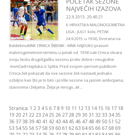
POČETAK SEZONE
NAJVEĆIH IZAZOVA
22.9.2015. 20:40:21
II. HRVATSKA MALONOGOMETNA
LIGA - JUG1. kolo, PETAK
24.9.2015. u 19:00, Dvorana na
BaldekinuMNK CRNICA ŠIBENIK - MNK HAJDUKU pravom
malonogometnom terminu u petak od 19:00 sati Crnica otvara
svoju šestu drugoligašku sezonu protiv dobre i neugodne
momčadi Hajduka iz Splita. Pred svojom vjernom publikom
Crnica želi pokazati da ove sezone želi nastaviti jednako
ozbiljno kao što je to bilo i prošle sezone sa jasnim ambicijama,
stavovima i željama. Želja je mnogo, ali ...
Stranica:
1
2
3
4
5
6
7
8
9
10
11
12
13
14
15
16
17
18
19
20
21
22
23
24
25
26
27
28
29
30
31
32
33
34
35
36
37
38
39
40
41
42
43
44
45
46
47
48
49
50
51
52
53
54
55
56
57
58
59
60
61
62
63
64
65
66
67
68
69
70
71
72
73
74
75
76
77
78
79
80
81
82
83
84
85
86