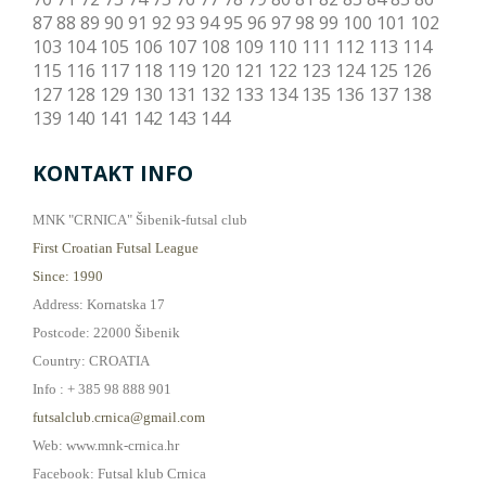
87
88
89
90
91
92
93
94
95
96
97
98
99
100
101
102
103
104
105
106
107
108
109
110
111
112
113
114
115
116
117
118
119
120
121
122
123
124
125
126
127
128
129
130
131
132
133
134
135
136
137
138
139
140
141
142
143
144
KONTAKT INFO
MNK "CRNICA" Šibenik-futsal club
First Croatian Futsal League
Since: 1990
Address: Kornatska 17
Postcode: 22000 Šibenik
Country: CROATIA
Info : + 385 98 888 901
futsalclub.crnica@gmail.com
Web: www.mnk-crnica.hr
Facebook: Futsal klub Crnica