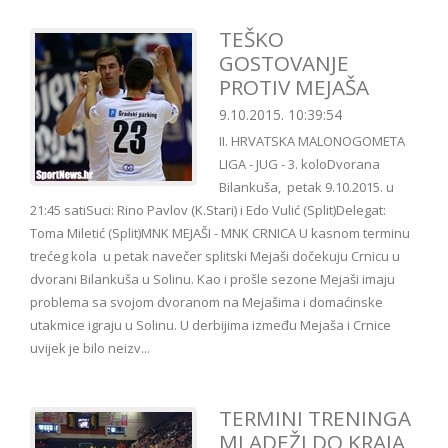
TEŠKO
GOSTOVANJE
PROTIV MEJAŠA
9.10.2015. 10:39:54
II. HRVATSKA MALONOGOMETA
LIGA - JUG - 3. koloDvorana
Bilankuša, petak 9.10.2015. u
21:45 satiSuci: Rino Pavlov (K.Stari) i Edo Vulić (Split)Delegat:
Toma Miletić (Split)MNK MEJAŠI - MNK CRNICA U kasnom terminu
trećeg kola u petak navečer splitski Mejaši dočekuju Crnicu u
dvorani Bilankuša u Solinu. Kao i prošle sezone Mejaši imaju
problema sa svojom dvoranom na Mejašima i domaćinske
utakmice igraju u Solinu. U derbijima između Mejaša i Crnice
uvijek je bilo neizv...
TERMINI TRENINGA
MLADEŽI DO KRAJA