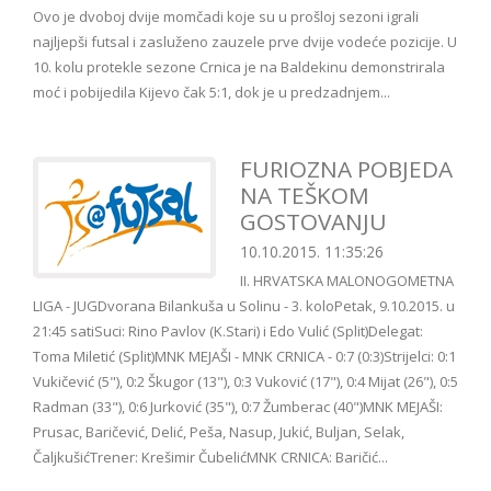
Ovo je dvoboj dvije momčadi koje su u prošloj sezoni igrali
najljepši futsal i zasluženo zauzele prve dvije vodeće pozicije. U
10. kolu protekle sezone Crnica je na Baldekinu demonstrirala
moć i pobijedila Kijevo čak 5:1, dok je u predzadnjem...
FURIOZNA POBJEDA
NA TEŠKOM
GOSTOVANJU
10.10.2015. 11:35:26
II. HRVATSKA MALONOGOMETNA
LIGA - JUGDvorana Bilankuša u Solinu - 3. koloPetak, 9.10.2015. u
21:45 satiSuci: Rino Pavlov (K.Stari) i Edo Vulić (Split)Delegat:
Toma Miletić (Split)MNK MEJAŠI - MNK CRNICA - 0:7 (0:3)Strijelci: 0:1
Vukičević (5"), 0:2 Škugor (13"), 0:3 Vuković (17"), 0:4 Mijat (26"), 0:5
Radman (33"), 0:6 Jurković (35"), 0:7 Žumberac (40")MNK MEJAŠI:
Prusac, Baričević, Delić, Peša, Nasup, Jukić, Buljan, Selak,
ČaljkušićTrener: Krešimir ČubelićMNK CRNICA: Baričić...