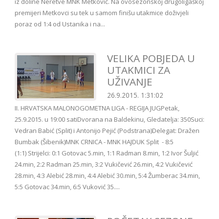
iz doline Neretve MNK Metković. Na ovosezonskoj drugoligaškoj
premijeri Metkovci su tek u samom finišu utakmice doživjeli
poraz od 1:4 od Ustanika i na...
VELIKA POBJEDA U
UTAKMICI ZA
UŽIVANJE
26.9.2015. 1:31:02
II. HRVATSKA MALONOGOMETNA LIGA - REGIJA JUGPetak,
25.9.2015. u 19:00 satiDvorana na Baldekinu, Gledatelja: 350Suci:
Vedran Babić (Split) i Antonijo Pejić (Podstrana)Delegat: Dražen
Bumbak (Šibenik)MNK CRNICA - MNK HAJDUK Split - 8:5
(1:1) Strijelci: 0:1 Gotovac 5.min, 1:1 Radman 8.min, 1:2 Ivor Šuljić
24.min, 2:2 Radman 25.min, 3:2 Vukičević 26.min, 4:2 Vukičević
28.min, 4:3 Alebić 28.min, 4:4 Alebić 30.min, 5:4 Žumberac 34.min,
5:5 Gotovac 34.min, 6:5 Vuković 35....