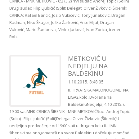
CRNICA - MNK METKOVIĆ - 6:2 (3:2)Prvi sudac: Andrej Topić (Solin)
Drugi sudac: Filip Ljubičić (Split) Delegat: Oliver Živković (Šibenik)
CRNICA: Rafael Baričić, Josip Vukičević, Tony Junaković, Dragan
Radman, Niko Škugor, Joško Žarković, Ante Mijat, Dragan
Vuković, Mario Žumberac, Vinko Jurković, Ivan Zorica, trener:
Rob...
METKOVIĆ U
NEDJELJU NA
BALDEKINU
1.10.2015. 8:48:05
II. HRVATSKA MALONOGOMETNA
LIGA2.kolo, Dvorana na
BaldekinuNedjelja, 4.10.2015. u
19:00 satiMNK CRNICA ŠIBENIK - MNK METKOVIĆSuci: Andrej Topić
(Solin) i Filip Ljubičić (Split)Delegat: Oliver Živković (Šibenik)U
nedjeljno predvečerje od 19:00 sati u drugom kolu II. HMNL
šibenski malonogometaši na svom Baldekinu dočekuju momčad