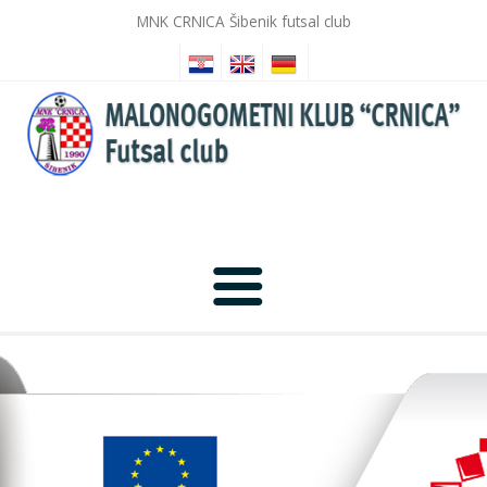
MNK CRNICA Šibenik futsal club
Početna
Novosti
Galerija slika