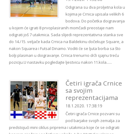
Odigrana su dva proljetna kola u
kojima je Crnica upisala velikih 6
bodova. Do početka doigravanja
u kojem će igrati 8 prvoplasiranih momčadi preostaje nam
odigrati još 7 utakmica. Sada slijedi reprezentativna stanka sve
do 14./15. veljače kada Crnica na Baldekinu dočekuje Square, a
nakon Squarea i Futsal Dinamo. Voditi će se ljuta borba sa što
bolji plasman u doigravanje. Crnica trenurno drži sjajnu treću
poziciju.U nastavku pogledajte ljestvicu nakon 11.kola......
Četiri igrača Crnice
sa svojim
reprezentacijama
18.1.2020. 17:38:19
Četiri igrača Crnice pozvani su
pod barjake svojih zemalja za
predstojući mini ciklus priprema i utakmica koje će se odigrati