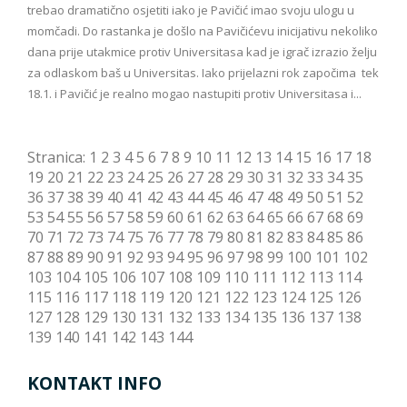
trebao dramatično osjetiti iako je Pavičić imao svoju ulogu u
momčadi. Do rastanka je došlo na Pavičićevu inicijativu nekoliko
dana prije utakmice protiv Universitasa kad je igrač izrazio želju
za odlaskom baš u Universitas. Iako prijelazni rok započima tek
18.1. i Pavičić je realno mogao nastupiti protiv Universitasa i...
Stranica:
1
2
3
4
5
6
7
8
9
10
11
12
13
14
15
16
17
18
19
20
21
22
23
24
25
26
27
28
29
30
31
32
33
34
35
36
37
38
39
40
41
42
43
44
45
46
47
48
49
50
51
52
53
54
55
56
57
58
59
60
61
62
63
64
65
66
67
68
69
70
71
72
73
74
75
76
77
78
79
80
81
82
83
84
85
86
87
88
89
90
91
92
93
94
95
96
97
98
99
100
101
102
103
104
105
106
107
108
109
110
111
112
113
114
115
116
117
118
119
120
121
122
123
124
125
126
127
128
129
130
131
132
133
134
135
136
137
138
139
140
141
142
143
144
KONTAKT INFO