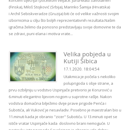
koncem siječnja i početkom veljače. Juha-Matti Savolainen
(Finska), Miloš Stojković (Srbija), Marinko Šamija (Hrvatska)
i Archil Sebiskveradze (Gruzija) biti će od velike važnosti svojim
izbornicima u cilju što boljih reprezentativnih rezultata.Našim
igračima želimo da ponosno predstavljaju svoje domovine te da
se zdravi, puni elana i motiva vrate...
Velika pobjeda u
Kutiji Šibica
17.1.2020. 18:04:54
Utakmica je počela s nekoliko
poluprigoda s obje strane, a
prvu ozbiljniju u vodstvo Uspinjače pretvorio je Korurović u
6.minuti elegantno lijevom nogom u suprotne rašlje. Nakon
vodstva domaćina bilježimo dvije prave prigode Perića i
Subotića, ali Vuković je nesavladiv. Posebno je maestralan bio u
11.minuti kada je obranio "zicer" Subotiću. U 13.minuti opet se
ističe vratar Uspinjače kada doslovno brani nemoguće. U