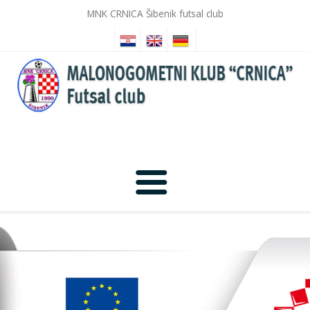
MNK CRNICA Šibenik futsal club
Početna
Novosti
Galerija slika