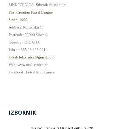
MNK "CRNICA" Šibenik-futsal club
First Croatian Futsal League
Since: 1990
Address: Kornatska 17
Postcode: 22000 Šibenik
Country: CROATIA
Info : + 385 98 888 901
futsalclub.crnica@gmail.com
Web: www.mnk-crnica.hr
Facebook: Futsal klub Crnica
IZBORNIK
Najbolji strijelci kluba 1990 - 2020