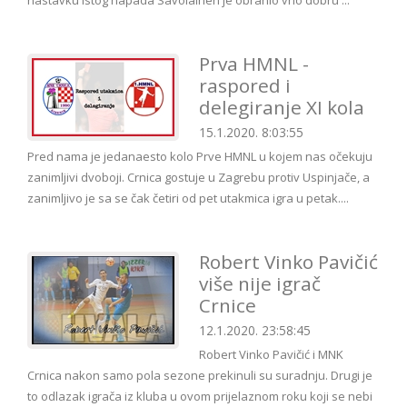
nastavku istog napada Savolainen je obranio vrlo dobru ...
Prva HMNL -
raspored i
delegiranje XI kola
15.1.2020. 8:03:55
Pred nama je jedanaesto kolo Prve HMNL u kojem nas očekuju
zanimljivi dvoboji. Crnica gostuje u Zagrebu protiv Uspinjače, a
zanimljivo je sa se čak četiri od pet utakmica igra u petak....
Robert Vinko Pavičić
više nije igrač
Crnice
12.1.2020. 23:58:45
Robert Vinko Pavičić i MNK
Crnica nakon samo pola sezone prekinuli su suradnju. Drugi je
to odlazak igrača iz kluba u ovom prijelaznom roku koji se nebi