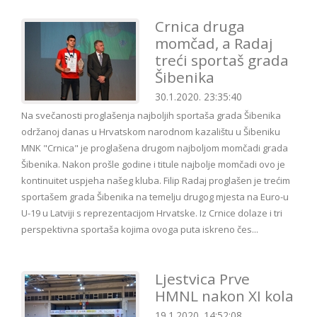
Crnica druga
momčad, a Radaj
treći sportaš grada
Šibenika
30.1.2020. 23:35:40
Na svečanosti proglašenja najboljih sportaša grada Šibenika
održanoj danas u Hrvatskom narodnom kazalištu u Šibeniku
MNK "Crnica" je proglašena drugom najboljom momčadi grada
Šibenika. Nakon prošle godine i titule najbolje momčadi ovo je
kontinuitet uspjeha našeg kluba. Filip Radaj proglašen je trećim
sportašem grada Šibenika na temelju drugog mjesta na Euro-u
U-19 u Latviji s reprezentacijom Hrvatske. Iz Crnice dolaze i tri
perspektivna sportaša kojima ovoga puta iskreno čes...
Ljestvica Prve
HMNL nakon XI kola
19.1.2020. 14:52:08