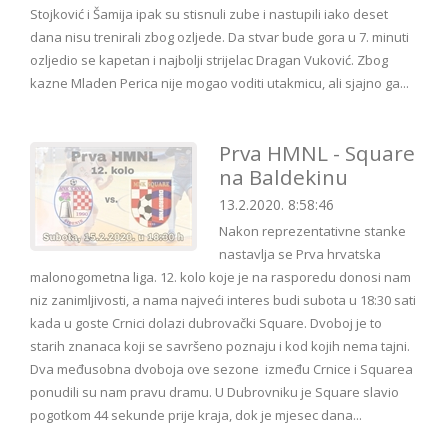
Stojković i Šamija ipak su stisnuli zube i nastupili iako deset
dana nisu trenirali zbog ozljede. Da stvar bude gora u 7. minuti
ozljedio se kapetan i najbolji strijelac Dragan Vuković. Zbog
kazne Mladen Perica nije mogao voditi utakmicu, ali sjajno ga...
Prva HMNL - Square
na Baldekinu
13.2.2020. 8:58:46
Nakon reprezentativne stanke
nastavlja se Prva hrvatska
malonogometna liga. 12. kolo koje je na rasporedu donosi nam
niz zanimljivosti, a nama najveći interes budi subota u 18:30 sati
kada u goste Crnici dolazi dubrovački Square. Dvoboj je to
starih znanaca koji se savršeno poznaju i kod kojih nema tajni.
Dva međusobna dvoboja ove sezone između Crnice i Squarea
ponudili su nam pravu dramu. U Dubrovniku je Square slavio
pogotkom 44 sekunde prije kraja, dok je mjesec dana...