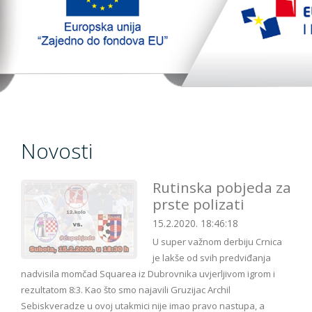
TopTim liga 29-10-2023
EU PROJEKT
Kontakt
Novosti
Rutinska pobjeda za
prste polizati
15.2.2020. 18:46:18
U super važnom derbiju Crnica
je lakše od svih predviđanja
nadvisila momčad Squarea iz Dubrovnika uvjerljivom igrom i
rezultatom 8:3. Kao što smo najavili Gruzijac Archil
Sebiskveradze u ovoj utakmici nije imao pravo nastupa, a