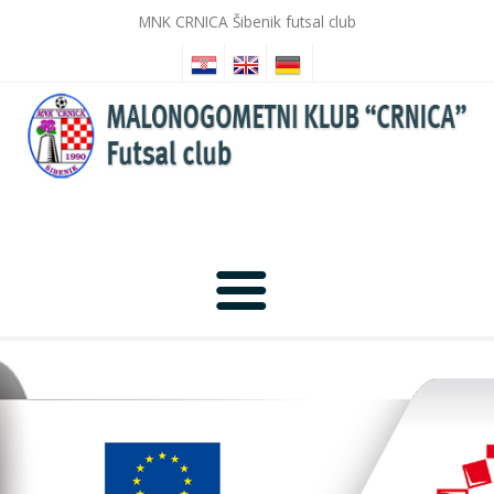
MNK CRNICA Šibenik futsal club
Početna
Novosti
Galerija slika