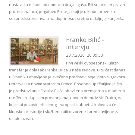
nastaviti u nekom od domaćih drugoligaša. Bili su primjer pravih
profesionalaca, pogotovo Protega koji je u klubu proveo tri
sezone.Iskreno hvala na doprinosu i sretno u daljnjoj karijeri!...
Franko Bilić -
intervju
23.7.2020. 20:05:33
Prvi veliki ovosezonski ulazni
transfer je dolazak Franka Bilića u naše redove. U tu čast danas
u Šibeniku obavljeno je svečano predstavljanje, potpis ugovora
i intervju sa novim vratarom Crnice. Posebno upečatljivo je što
je predstavljanje Franka Bilića obavljeno premijerno u moderno
uređenim klupskim prostorijama, novom domu MNK Crnica, na
kojim bi pozavidjeli i mnogi europski klubovi. U kolovozu će
klupske prostorije i službeno biti otvorene i predstavljene za
ostale uzvan...