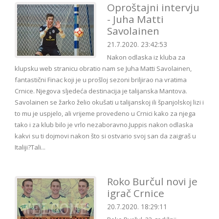
Oproštajni intervju
- Juha Matti
Savolainen
21.7.2020. 23:42:53
Nakon odlaska iz kluba za
klupsku web stranicu obratio nam se Juha Matti Savolainen,
fantastični Finac koji je u prošloj sezoni briljirao na vratima
Crnice. Njegova sljedeća destinacija je talijanska Mantova.
Savolainen se žarko želio okušati u talijanskoj ili španjolskoj lizi i
to mu je uspjelo, ali vrijeme provedeno u Crnici kako za njega
tako i za klub bilo je vrlo nezaboravno.Juppis nakon odlaska
kakvi su ti dojmovi nakon što si ostvario svoj san da zaigraš u
Italiji?Tali...
Roko Burčul novi je
igrač Crnice
20.7.2020. 18:29:11