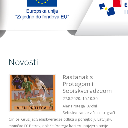
TopTim liga 29-10-2023
EU PROJEKT
Kontakt
Novosti
Rastanak s
Protegom i
Sebiskveradzeom
27.8.2020. 15:10:30
Alen Protega i Archil
Sebiskveradze više nisu igrači
Crnice. Gruzijac Sebiskveradze odlazi u ponajbolju Latvijsku
momčad FC Petrov, dok će Protega karijeru najvjerojatnije