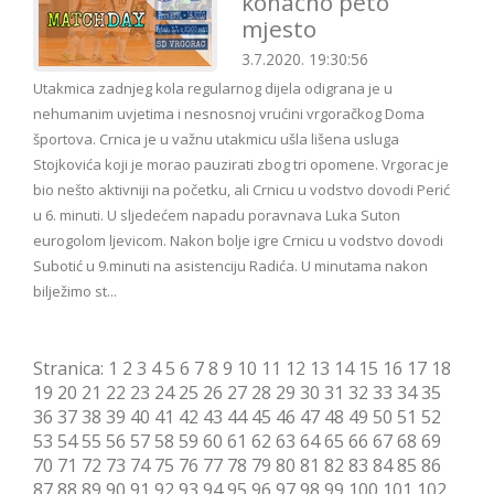
konačno peto
mjesto
3.7.2020. 19:30:56
Utakmica zadnjeg kola regularnog dijela odigrana je u
nehumanim uvjetima i nesnosnoj vrućini vrgoračkog Doma
športova. Crnica je u važnu utakmicu ušla lišena usluga
Stojkovića koji je morao pauzirati zbog tri opomene. Vrgorac je
bio nešto aktivniji na početku, ali Crnicu u vodstvo dovodi Perić
u 6. minuti. U sljedećem napadu poravnava Luka Suton
eurogolom ljevicom. Nakon bolje igre Crnicu u vodstvo dovodi
Subotić u 9.minuti na asistenciju Radića. U minutama nakon
bilježimo st...
Stranica:
1
2
3
4
5
6
7
8
9
10
11
12
13
14
15
16
17
18
19
20
21
22
23
24
25
26
27
28
29
30
31
32
33
34
35
36
37
38
39
40
41
42
43
44
45
46
47
48
49
50
51
52
53
54
55
56
57
58
59
60
61
62
63
64
65
66
67
68
69
70
71
72
73
74
75
76
77
78
79
80
81
82
83
84
85
86
87
88
89
90
91
92
93
94
95
96
97
98
99
100
101
102