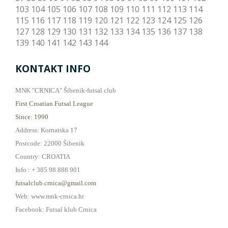
103
104
105
106
107
108
109
110
111
112
113
114
115
116
117
118
119
120
121
122
123
124
125
126
127
128
129
130
131
132
133
134
135
136
137
138
139
140
141
142
143
144
KONTAKT INFO
MNK "CRNICA" Šibenik-futsal club
First Croatian Futsal League
Since: 1990
Address: Kornatska 17
Postcode: 22000 Šibenik
Country: CROATIA
Info : + 385 98 888 901
futsalclub.crnica@gmail.com
Web: www.mnk-crnica.hr
Facebook: Futsal klub Crnica