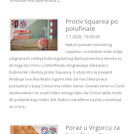
14.minute bila opterećena s...
Protiv Squarea po
polufinale
7.7.2020. 19:09:56
Nakon pomalo nesretnog
raspleta i rezultatski malo lošije
odigrana tri zadnja kola regularnog dijela prvenstva dovela su
do toga da Crnicu u četvrtfinalu doigravanja čeka put u
Dubrovnik i dvoboj protiv Squarea. S obzirom na povijest
dvoboja ova dva kluba sigurni smo da nas čeka prava
poslastica u kojoj Crnica ima velike šanse. Domaći teren u Covid
okolnostima i ne znači toliko mnogo tako da Crnica lakše može
do pobjede koju toliko želi. Nakon odrađene kazne u momčad
se vraća...
Poraz u Vrgorcu za