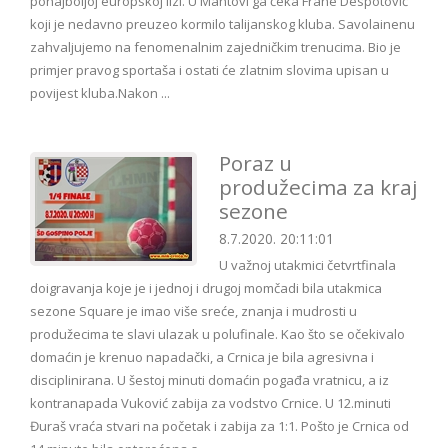
ponajboljoj europskoj lizi. U Mantovi ga čeka Frane Despotović
koji je nedavno preuzeo kormilo talijanskog kluba. Savolainenu
zahvaljujemo na fenomenalnim zajedničkim trenucima. Bio je
primjer pravog sportaša i ostati će zlatnim slovima upisan u
povijest kluba.Nakon ...
Poraz u
produžecima za kraj
sezone
8.7.2020. 20:11:01
U važnoj utakmici četvrtfinala
doigravanja koje je i jednoj i drugoj momčadi bila utakmica
sezone Square je imao više sreće, znanja i mudrosti u
produžecima te slavi ulazak u polufinale. Kao što se očekivalo
domaćin je krenuo napadački, a Crnica je bila agresivna i
disciplinirana. U šestoj minuti domaćin pogađa vratnicu, a iz
kontranapada Vuković zabija za vodstvo Crnice. U 12.minuti
Đuraš vraća stvari na početak i zabija za 1:1. Pošto je Crnica od