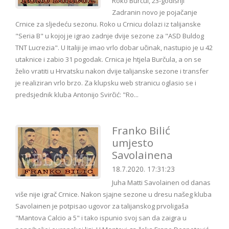
Roko Burčul, 23-godišnji
Zadranin novo je pojačanje
Crnice za sljedeću sezonu. Roko u Crnicu dolazi iz talijanske
"Seria B" u kojoj je igrao zadnje dvije sezone za "ASD Buldog
TNT Lucrezia". U Italiji je imao vrlo dobar učinak, nastupio je u 42
utaknice i zabio 31 pogodak. Crnica je htjela Burčula, a on se
želio vratiti u Hrvatsku nakon dvije talijanske sezone i transfer
je realiziran vrlo brzo. Za klupsku web stranicu oglasio se i
predsjednik kluba Antonijo Svirčić: "Ro...
Franko Bilić
umjesto
Savolainena
18.7.2020. 17:31:23
Juha Matti Savolainen od danas
više nije igrač Crnice. Nakon sjajne sezone u dresu našeg kluba
Savolainen je potpisao ugovor za talijanskog prvoligaša
"Mantova Calcio a 5" i tako ispunio svoj san da zaigra u