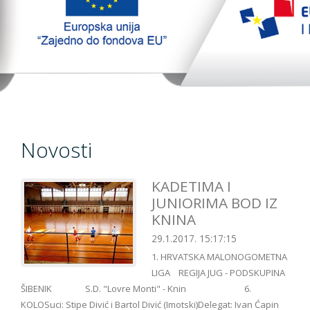
TopTim liga 29-10-2023
EU PROJEKT
Kontakt
Novosti
KADETIMA I
JUNIORIMA BOD IZ
KNINA
29.1.2017. 15:17:15
1. HRVATSKA MALONOGOMETNA
LIGA REGIJA JUG - PODSKUPINA
ŠIBENIK S.D. "Lovre Monti" - Knin 6.
KOLOSuci: Stipe Divić i Bartol Divić (Imotski)Delegat: Ivan Ćapin