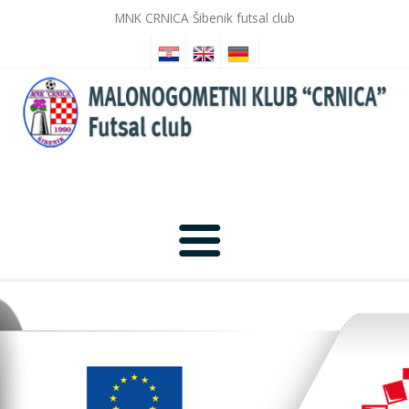
MNK CRNICA Šibenik futsal club
Početna
Novosti
Galerija slika