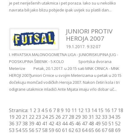
je pet neriješenih utakmica i pet poraza. Iako su u nekoliko
navrata bili jako blizu pobjede ipak uvijek su platili dan...
JUNIORI PROTIV
HEROJA 2007
19.1.2017. 9:32:07
I. HRVATSKA MALONOGOMETNA LIGA - JUNIORISKUPINA JUG -
PODSKUPINA ŠIBENIK - 5.KOLO Sportska dvorana
Meterize Petak, 20.1.2017. u 20:15 sati MNK CRNICA - MNK
HEROJI 2007Juniori Crnice u svojim Meterizama u petak u 20:15
dočekuju momčad vodičkih Heroja 2007. Nakon četiri kola i tri
odigrane utakmice mladići Ante Mijata imaju vrlo dobar uč...
Stranica:
1
2
3
4
5
6
7
8
9
10
11
12
13
14
15
16
17
18
19
20
21
22
23
24
25
26
27
28
29
30
31
32
33
34
35
36
37
38
39
40
41
42
43
44
45
46
47
48
49
50
51
52
53
54
55
56
57
58
59
60
61
62
63
64
65
66
67
68
69