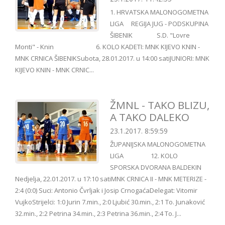
1. HRVATSKA MALONOGOMETNA
LIGA REGIJA JUG - PODSKUPINA
ŠIBENIK S.D. "Lovre
Monti" - Knin 6. KOLO KADETI: MNK KIJEVO KNIN -
MNK CRNICA ŠIBENIKSubota, 28.01.2017. u 14:00 satiJUNIORI: MNK
KIJEVO KNIN - MNK CRNIC...
ŽMNL - TAKO BLIZU,
A TAKO DALEKO
23.1.2017. 8:59:59
ŽUPANIJSKA MALONOGOMETNA
LIGA 12. KOLO
SPORSKA DVORANA BALDEKIN
Nedjelja, 22.01.2017. u 17:10 satiMNK CRNICA II - MNK METERIZE -
2:4 (0:0) Suci: Antonio Čvrljak i Josip CrnogaćaDelegat: Vitomir
VujkoStrijelci: 1:0 Jurin 7.min., 2:0 Ljubić 30.min., 2:1 To. Junaković
32.min., 2:2 Petrina 34.min., 2:3 Petrina 36.min., 2:4 To. J...