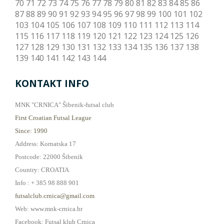
70
71
72
73
74
75
76
77
78
79
80
81
82
83
84
85
86
87
88
89
90
91
92
93
94
95
96
97
98
99
100
101
102
103
104
105
106
107
108
109
110
111
112
113
114
115
116
117
118
119
120
121
122
123
124
125
126
127
128
129
130
131
132
133
134
135
136
137
138
139
140
141
142
143
144
KONTAKT INFO
MNK "CRNICA" Šibenik-futsal club
First Croatian Futsal League
Since: 1990
Address: Kornatska 17
Postcode: 22000 Šibenik
Country: CROATIA
Info : + 385 98 888 901
futsalclub.crnica@gmail.com
Web: www.mnk-crnica.hr
Facebook: Futsal klub Crnica