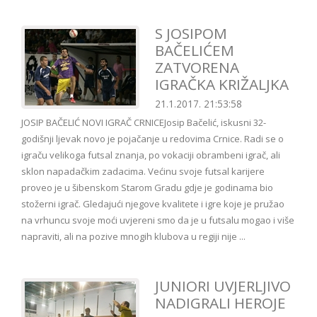
S JOSIPOM
BAČELIĆEM
ZATVORENA
IGRAČKA KRIŽALJKA
21.1.2017. 21:53:58
JOSIP BAČELIĆ NOVI IGRAČ CRNICEJosip Bačelić, iskusni 32-
godišnji ljevak novo je pojačanje u redovima Crnice. Radi se o
igraču velikoga futsal znanja, po vokaciji obrambeni igrač, ali
sklon napadačkim zadacima. Većinu svoje futsal karijere
proveo je u šibenskom Starom Gradu gdje je godinama bio
stožerni igrač. Gledajući njegove kvalitete i igre koje je pružao
na vrhuncu svoje moći uvjereni smo da je u futsalu mogao i više
napraviti, ali na pozive mnogih klubova u regiji nije ...
JUNIORI UVJERLJIVO
NADIGRALI HEROJE