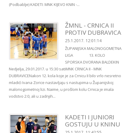
(Podbablje) KADETI: MNK KIJEVO KNIN -...
ŽMNL - CRNICA II
PROTIV DUBRAVICA
25.1.2017. 12:01:14
ŽUPANIJSKA MALONOGOMETNA
LIGA 13. KOLO
SPORSKA DVORANA BALDEKIN
Nedjelja, 29.01.2017. u 15:30 satiMNK CRNICA II - MNK
DUBRAVICENakon 12. kola koje je za Crnicu II bilo vrlo nesretno
mladići Ivana Zorice nastavljaju s nastupima u Županijskoj
malonogometnoj lizi. Naime, u prošlom kolu Crnica je imala
vodstvo 2:0, ali u zadnjih...
KADETI I JUNIORI
GOSTUJU U KNINU
25.1.2017. 11:42:55