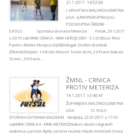
21.1.2017. 14:52:06
I. HRVATSKA MALONOGOMETNA
LIGA - JUNIORISKUPINA JUG -
PODSKUPINA ŠIBENIK -
5.KOLO Sportska dvorana Meterize Petak, 20.1.2017.
u 20:15 sati MNK CRNICA - MNK HEROJI 2007 - 5:1 (3:0)Suci: Rino
Pavlov i Marko Munjiza (Split)Delegat: Dražen Bumbak
(Šibenik)Strijelci: 1:0 Krste Klisović 14.min.(6 m), 2:0 Frane Bakula
15.min., 3:0 Frane ...
ŽMNL - CRNICA
PROTIV METERIZA
19.1.2017. 13:40:41
ŽUPANIJSKA MALONOGOMETNA
LIGA 12. KOLO
SPORSKA DVORANA BALDEKIN Nedjelja, 22.01.2017. u 17:10
satiMNK CRNICA II - MNK METERIZENakon deset odigranih
utakmica u prvom dijelu sezone rezime mlade momčadi Crnice