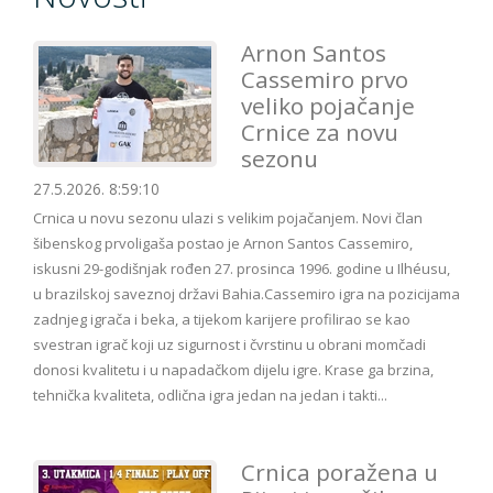
Arnon Santos
Cassemiro prvo
veliko pojačanje
Crnice za novu
sezonu
27.5.2026. 8:59:10
Crnica u novu sezonu ulazi s velikim pojačanjem. Novi član
šibenskog prvoligaša postao je Arnon Santos Cassemiro,
iskusni 29-godišnjak rođen 27. prosinca 1996. godine u Ilhéusu,
u brazilskoj saveznoj državi Bahia.Cassemiro igra na pozicijama
zadnjeg igrača i beka, a tijekom karijere profilirao se kao
svestran igrač koji uz sigurnost i čvrstinu u obrani momčadi
donosi kvalitetu i u napadačkom dijelu igre. Krase ga brzina,
tehnička kvaliteta, odlična igra jedan na jedan i takti...
Crnica poražena u