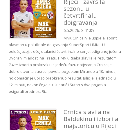
Rijeci i završila
sezonu u
četvrtfinalu
doigravanja
6.5.2026. 8:41:09
MNK Crnica nije uspjela izboriti
plasman u polufinale doigravanja SuperSport HMNL. U
odlučujućoj, trećoj utakmici četvrtfinalne serije, odigranoj jučer u
Dvorani mladosti na Trsatu, HMNK Rijeka slavila je rezultatom
7:4 te izborila prolazak u sljedeću fazu natjecanja.Crnica je
dobro otvorila susret i povela pogotkom Mirande u 10. minuti,
no domaćin je ubrzo preokrenuo rezultat. Bilić je izjednačio u
12. minuti, nakon čega su Husarić i Suton s dva pogotka
osigurali prednost Ri...
Crnica slavila na
Baldekinu i izborila
majstoricu u Rijeci