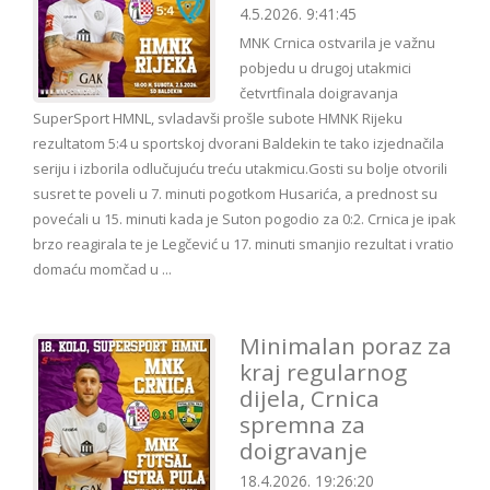
4.5.2026. 9:41:45
MNK Crnica ostvarila je važnu
pobjedu u drugoj utakmici
četvrtfinala doigravanja
SuperSport HMNL, svladavši prošle subote HMNK Rijeku
rezultatom 5:4 u sportskoj dvorani Baldekin te tako izjednačila
seriju i izborila odlučujuću treću utakmicu.Gosti su bolje otvorili
susret te poveli u 7. minuti pogotkom Husarića, a prednost su
povećali u 15. minuti kada je Suton pogodio za 0:2. Crnica je ipak
brzo reagirala te je Legčević u 17. minuti smanjio rezultat i vratio
domaću momčad u ...
Minimalan poraz za
kraj regularnog
dijela, Crnica
spremna za
doigravanje
18.4.2026. 19:26:20