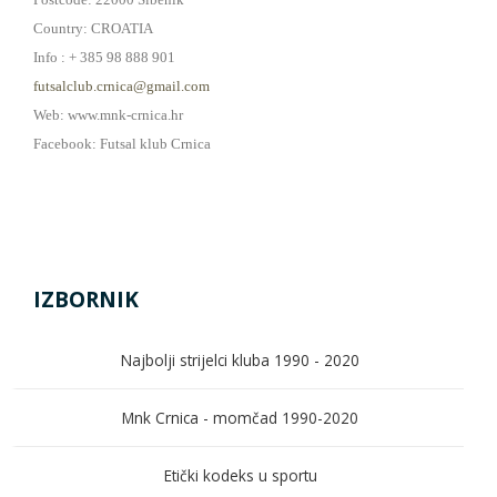
Country: CROATIA
Info : + 385 98 888 901
futsalclub.crnica@gmail.com
Web: www.mnk-crnica.hr
Facebook: Futsal klub Crnica
IZBORNIK
Najbolji strijelci kluba 1990 - 2020
Mnk Crnica - momčad 1990-2020
Etički kodeks u sportu