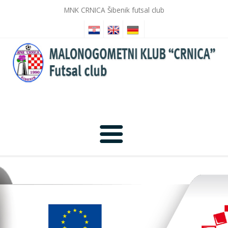
MNK CRNICA Šibenik futsal club
Početna
Novosti
Galerija slika