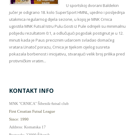
U sportskoj dvorani Baldekin
jučer je odigrano 18. kolo SuperSport HMNL, ujedno i posljednja
utakmica regularnog dijela sezone, u kojoj je MNK Crnica
ugostila MNK Futsal Istru Pulu.Gosti iz Pule odnijeli su minimalnu
pobjedu rezultatom 0:1, a odlučujući pogodak postignut je u 12.
minuti kada je Paus preciznim udarcem svladao domaćeg
vratara.Unatoč porazu, Crnica je tijekom cijelog susreta
pokazala borbenost i inicijativu, stvarajući velik broj prilika pred
protivničkim vratim...
KONTAKT INFO
MNK "CRNICA" Šibenik-futsal club
First Croatian Futsal League
Since: 1990
Address: Kornatska 17
Postcode: 22000 Šibenik