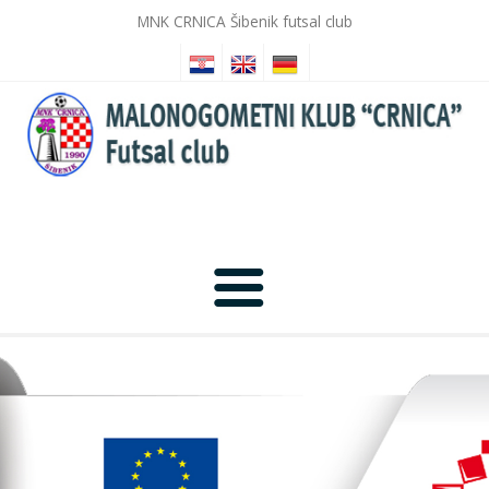
MNK CRNICA Šibenik futsal club
Početna
Novosti
Galerija slika