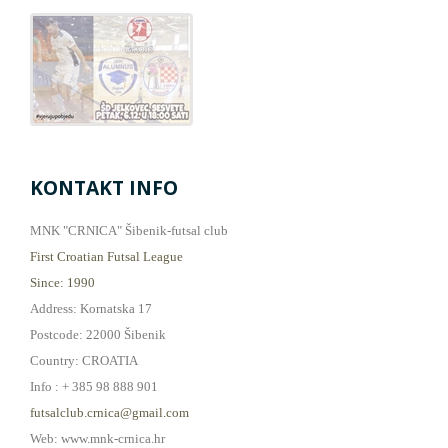
KONTAKT INFO
MNK "CRNICA" Šibenik-futsal club
First Croatian Futsal League
Since: 1990
Address: Kornatska 17
Postcode: 22000 Šibenik
Country: CROATIA
Info : + 385 98 888 901
futsalclub.crnica@gmail.com
Web: www.mnk-crnica.hr