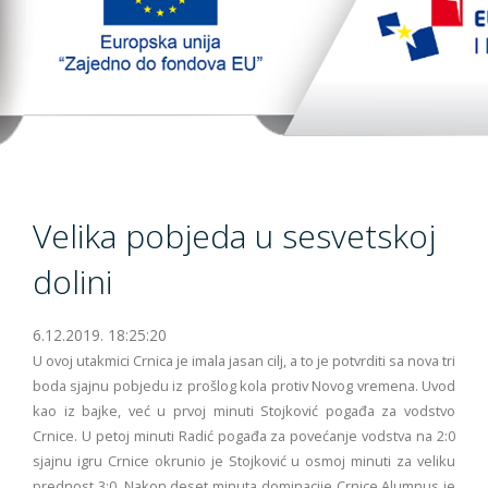
TopTim liga 29-10-2023
EU PROJEKT
Kontakt
Velika pobjeda u sesvetskoj
dolini
6.12.2019. 18:25:20
U ovoj utakmici Crnica je imala jasan cilj, a to je potvrditi sa nova tri
boda sjajnu pobjedu iz prošlog kola protiv Novog vremena. Uvod
kao iz bajke, već u prvoj minuti Stojković pogađa za vodstvo
Crnice. U petoj minuti Radić pogađa za povećanje vodstva na 2:0
sjajnu igru Crnice okrunio je Stojković u osmoj minuti za veliku
prednost 3:0. Nakon deset minuta dominacije Crnice Alumnus je