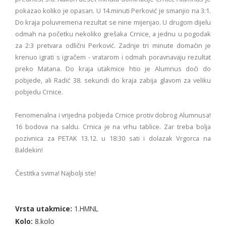
pokazao koliko je opasan. U 14.minuti Perković je smanjio na 3:1.
Do kraja poluvremena rezultat se nine mijenjao. U drugom dijelu
odmah na početku nekoliko grešaka Crnice, a jednu u pogodak
za 2:3 pretvara odlični Perković. Zadnje tri minute domaćin je
krenuo igrati s igračem - vratarom i odmah poravnavaju rezultat
preko Matana. Do kraja utakmice htio je Alumnus doći do
pobjede, ali Radić 38. sekundi do kraja zabija glavom za veliku
pobjedu Crnice.
Fenomenalna i vrijedna pobjeda Crnice protiv dobrog Alumnusa!
16 bodova na saldu. Crnica je na vrhu tablice. Zar treba bolja
pozivnica za PETAK 13.12. u 18:30 sati i dolazak Vrgorca na
Baldekin!
Čestitka svima! Najbolji ste!
Vrsta utakmice:
1.HMNL
Kolo:
8.kolo