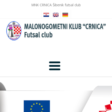
MNK CRNICA Šibenik futsal club
Početna
Novosti
Galerija slika