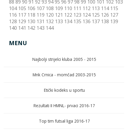
88
89
90
91
92
93
94
95
96
97
98
99
100
101
102
103
104
105
106
107
108
109
110
111
112
113
114
115
116
117
118
119
120
121
122
123
124
125
126
127
128
129
130
131
132
133
134
135
136
137
138
139
140
141
142
143
144
MENU
Najbolji strijelci kluba 2005 - 2015
Mnk Crnica - momčad 2003-2015
Etički kodeks u sportu
Rezultati II HMNL- prvaci 2016-17
Top tim futsal liga 2016-17