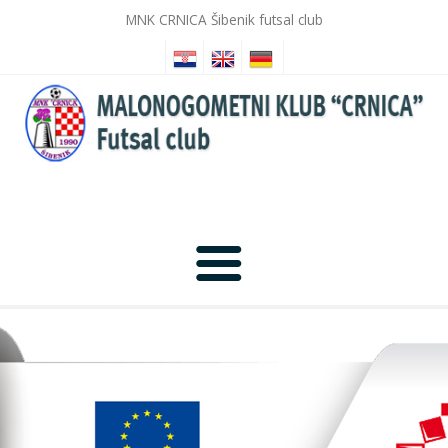
MNK CRNICA Šibenik futsal club
Home
News
Photo Gallery