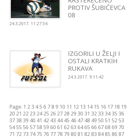
RASTEREĆENO
PROTIV ŠUBIĆEVCA
08
24.3.2017. 11:27:54
IZGORILI U ŽELJI I
OSTALI KRATKIH
RUKAVA
24.3.2017. 9:11:42
Page:
1
2
3
4
5
6
7
8
9
10
11
12
13
14
15
16
17
18
19
20
21
22
23
24
25
26
27
28
29
30
31
32
33
34
35
36
37
38
39
40
41
42
43
44
45
46
47
48
49
50
51
52
53
54
55
56
57
58
59
60
61
62
63
64
65
66
67
68
69
70
71
72
73
74
75
76
77
78
79
80
81
82
83
84
85
86
87