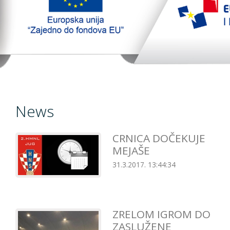
TopTim liga
EU PROJEKT
Contact
News
CRNICA DOČEKUJE
MEJAŠE
31.3.2017. 13:44:34
ZRELOM IGROM DO
ZASLUŽENE