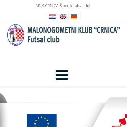
MNK CRNICA Šibenik futsal club
Home
News
Photo Gallery