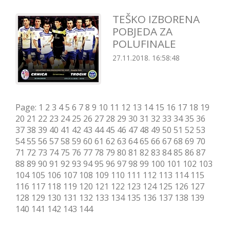
TEŠKO IZBORENA
POBJEDA ZA
POLUFINALE
27.11.2018. 16:58:48
Page:
1
2
3
4
5
6
7
8
9
10
11
12
13
14
15
16
17
18
19
20
21
22
23
24
25
26
27
28
29
30
31
32
33
34
35
36
37
38
39
40
41
42
43
44
45
46
47
48
49
50
51
52
53
54
55
56
57
58
59
60
61
62
63
64
65
66
67
68
69
70
71
72
73
74
75
76
77
78
79
80
81
82
83
84
85
86
87
88
89
90
91
92
93
94
95
96
97
98
99
100
101
102
103
104
105
106
107
108
109
110
111
112
113
114
115
116
117
118
119
120
121
122
123
124
125
126
127
128
129
130
131
132
133
134
135
136
137
138
139
140
141
142
143
144