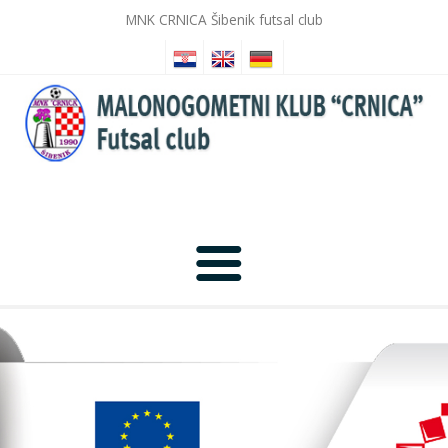
MNK CRNICA Šibenik futsal club
Home
News
Photo Gallery