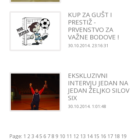
KUP ZA GUŠT I
PRESTIŽ -
PRVENSTVO ZA
VAŽNE BODOVE !
30.10.2014. 23:16:31
EKSKLUZIVNI
INTERVJU JEDAN NA
JEDAN ŽELJKO SILOV
SIX
30.10.2014. 1:01:48
Page:
1
2
3
4
5
6
7
8
9
10
11
12
13
14
15
16
17
18
19