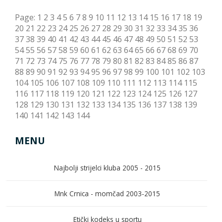
Page:
1
2
3
4
5
6
7
8
9
10
11
12
13
14
15
16
17
18
19
20
21
22
23
24
25
26
27
28
29
30
31
32
33
34
35
36
37
38
39
40
41
42
43
44
45
46
47
48
49
50
51
52
53
54
55
56
57
58
59
60
61
62
63
64
65
66
67
68
69
70
71
72
73
74
75
76
77
78
79
80
81
82
83
84
85
86
87
88
89
90
91
92
93
94
95
96
97
98
99
100
101
102
103
104
105
106
107
108
109
110
111
112
113
114
115
116
117
118
119
120
121
122
123
124
125
126
127
128
129
130
131
132
133
134
135
136
137
138
139
140
141
142
143
144
MENU
Najbolji strijelci kluba 2005 - 2015
Mnk Crnica - momčad 2003-2015
Etički kodeks u sportu