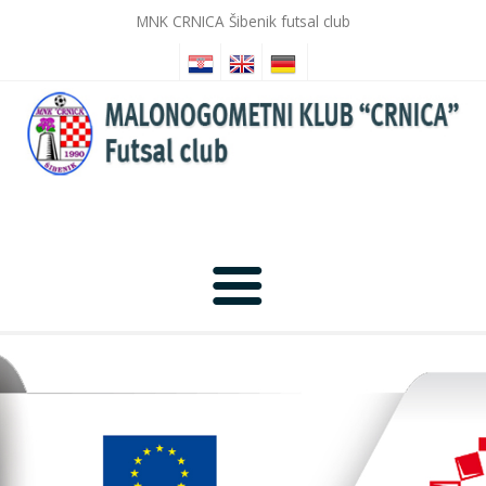
MNK CRNICA Šibenik futsal club
Home
News
Photo Gallery