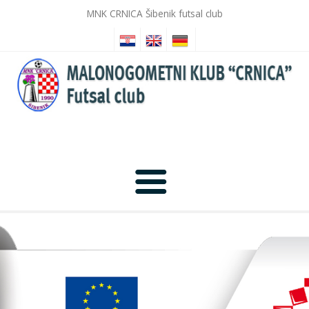
MNK CRNICA Šibenik futsal club
Home
News
Photo Gallery