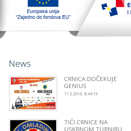
TopTim liga
EU PROJEKT
Contact
News
CRNICA DOČEKUJE
GENIUS
17.3.2016. 8:44:19
TIĆI CRNICE NA
USKRNOM TURNIRU