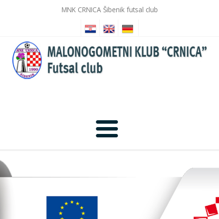
MNK CRNICA Šibenik futsal club
Home
News
Photo Gallery