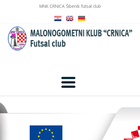
MNK CRNICA Šibenik futsal club
Home
News
Photo Gallery