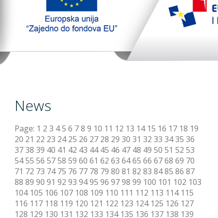
TopTim liga
EU PROJEKT
Contact
News
Page:
1
2
3
4
5
6
7
8
9
10
11
12
13
14
15
16
17
18
19
20
21
22
23
24
25
26
27
28
29
30
31
32
33
34
35
36
37
38
39
40
41
42
43
44
45
46
47
48
49
50
51
52
53
54
55
56
57
58
59
60
61
62
63
64
65
66
67
68
69
70
71
72
73
74
75
76
77
78
79
80
81
82
83
84
85
86
87
88
89
90
91
92
93
94
95
96
97
98
99
100
101
102
103
104
105
106
107
108
109
110
111
112
113
114
115
116
117
118
119
120
121
122
123
124
125
126
127
128
129
130
131
132
133
134
135
136
137
138
139