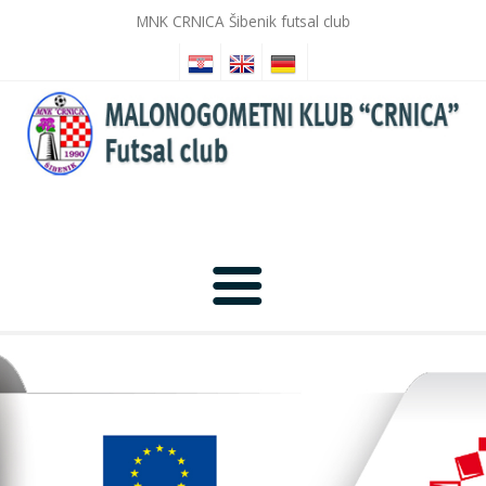
MNK CRNICA Šibenik futsal club
Home
News
Photo Gallery