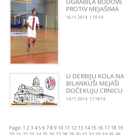
UGRABILA BODOVE
PROTIV MEJAŠIMA
16.11.2014. 1:10:14
U DERBIJU KOLA NA
BILANKUŠI MEJAŠI
DOČEKUJU CRNICU
14.11.2014. 17:18:19
Page:
1
2
3
4
5
6
7
8
9
10
11
12
13
14
15
16
17
18
19
20
21
22
23
24
25
26
27
28
29
30
31
32
33
34
35
36