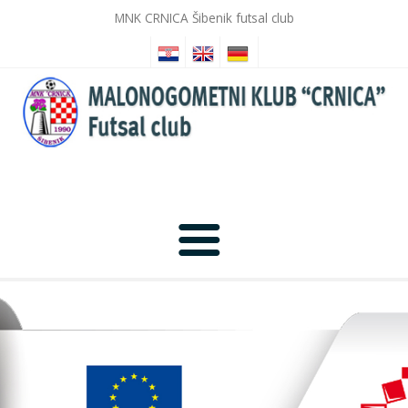
MNK CRNICA Šibenik futsal club
Home
News
Photo Gallery