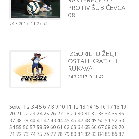
RASTEREĆENO
PROTIV ŠUBIĆEVCA
08
24.3.2017. 11:27:54
IZGORILI U ŽELJI I
OSTALI KRATKIH
RUKAVA
24.3.2017. 9:11:42
Seite:
1
2
3
4
5
6
7
8
9
10
11
12
13
14
15
16
17
18
19
20
21
22
23
24
25
26
27
28
29
30
31
32
33
34
35
36
37
38
39
40
41
42
43
44
45
46
47
48
49
50
51
52
53
54
55
56
57
58
59
60
61
62
63
64
65
66
67
68
69
70
71
72
73
74
75
76
77
78
79
80
81
82
83
84
85
86
87