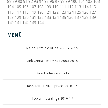
88
89
90
91
92
93
94
95
96
97
98
99
100
101
102
103
104
105
106
107
108
109
110
111
112
113
114
115
116
117
118
119
120
121
122
123
124
125
126
127
128
129
130
131
132
133
134
135
136
137
138
139
140
141
142
143
144
MENÜ
Najbolji strijelci kluba 2005 - 2015
Mnk Crnica - momčad 2003-2015
Etički kodeks u sportu
Rezultati II HMNL- prvaci 2016-17
Top tim futsal liga 2016-17