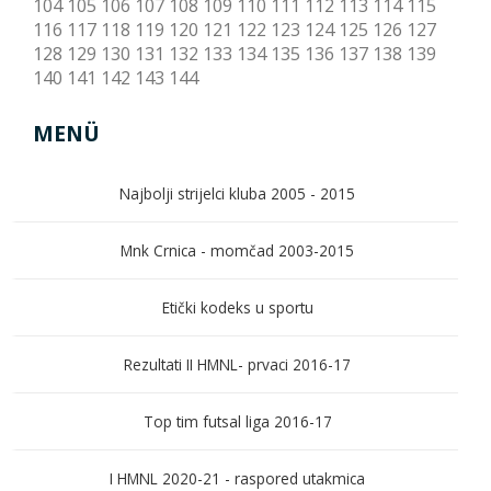
104
105
106
107
108
109
110
111
112
113
114
115
116
117
118
119
120
121
122
123
124
125
126
127
128
129
130
131
132
133
134
135
136
137
138
139
140
141
142
143
144
MENÜ
Najbolji strijelci kluba 2005 - 2015
Mnk Crnica - momčad 2003-2015
Etički kodeks u sportu
Rezultati II HMNL- prvaci 2016-17
Top tim futsal liga 2016-17
I HMNL 2020-21 - raspored utakmica