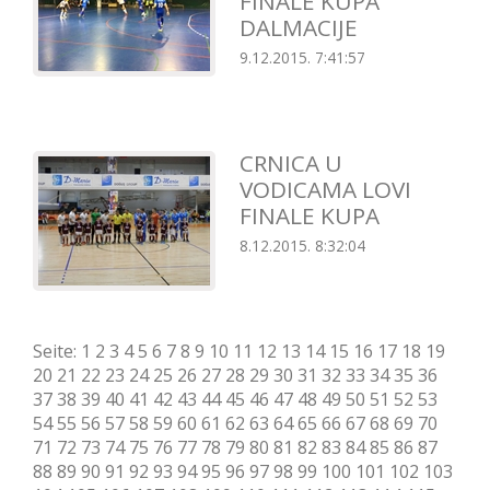
FINALE KUPA
DALMACIJE
9.12.2015. 7:41:57
CRNICA U
VODICAMA LOVI
FINALE KUPA
8.12.2015. 8:32:04
Seite:
1
2
3
4
5
6
7
8
9
10
11
12
13
14
15
16
17
18
19
20
21
22
23
24
25
26
27
28
29
30
31
32
33
34
35
36
37
38
39
40
41
42
43
44
45
46
47
48
49
50
51
52
53
54
55
56
57
58
59
60
61
62
63
64
65
66
67
68
69
70
71
72
73
74
75
76
77
78
79
80
81
82
83
84
85
86
87
88
89
90
91
92
93
94
95
96
97
98
99
100
101
102
103