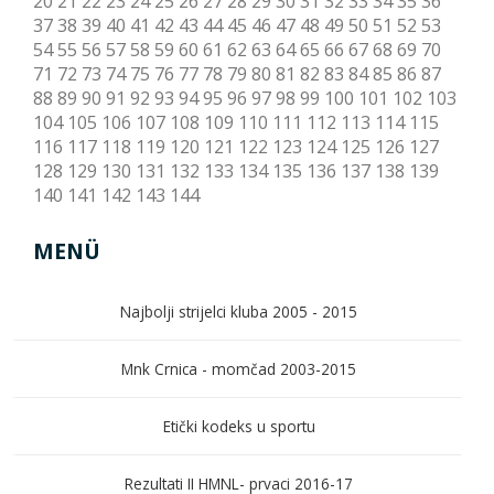
20
21
22
23
24
25
26
27
28
29
30
31
32
33
34
35
36
37
38
39
40
41
42
43
44
45
46
47
48
49
50
51
52
53
54
55
56
57
58
59
60
61
62
63
64
65
66
67
68
69
70
71
72
73
74
75
76
77
78
79
80
81
82
83
84
85
86
87
88
89
90
91
92
93
94
95
96
97
98
99
100
101
102
103
104
105
106
107
108
109
110
111
112
113
114
115
116
117
118
119
120
121
122
123
124
125
126
127
128
129
130
131
132
133
134
135
136
137
138
139
140
141
142
143
144
MENÜ
Najbolji strijelci kluba 2005 - 2015
Mnk Crnica - momčad 2003-2015
Etički kodeks u sportu
Rezultati II HMNL- prvaci 2016-17