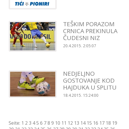
TEŠKIM PORAZOM
CRNICA PREKINULA
ČUDESNI NIZ
20.4.2015. 2:05:07
NEDJELJNO
GOSTOVANJE KOD
HAJDUKA U SPLITU
18.4.2015. 15:24:00
Seite:
1
2
3
4
5
6
7
8
9
10
11
12
13
14
15
16
17
18
19