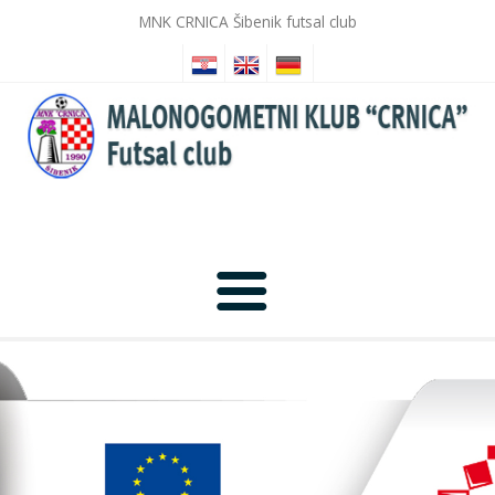
MNK CRNICA Šibenik futsal club
Anfang
Nachrichten
Fotogalerie