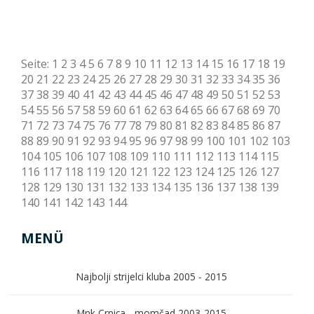
Seite:
1
2
3
4
5
6
7
8
9
10
11
12
13
14
15
16
17
18
19
20
21
22
23
24
25
26
27
28
29
30
31
32
33
34
35
36
37
38
39
40
41
42
43
44
45
46
47
48
49
50
51
52
53
54
55
56
57
58
59
60
61
62
63
64
65
66
67
68
69
70
71
72
73
74
75
76
77
78
79
80
81
82
83
84
85
86
87
88
89
90
91
92
93
94
95
96
97
98
99
100
101
102
103
104
105
106
107
108
109
110
111
112
113
114
115
116
117
118
119
120
121
122
123
124
125
126
127
128
129
130
131
132
133
134
135
136
137
138
139
140
141
142
143
144
MENÜ
Najbolji strijelci kluba 2005 - 2015
Mnk Crnica - momčad 2003-2015