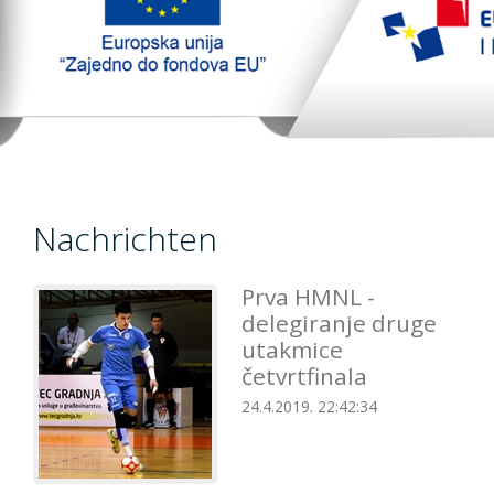
TopTim liga
EU PROJEKT
Kontakt
Nachrichten
Prva HMNL -
delegiranje druge
utakmice
četvrtfinala
24.4.2019. 22:42:34