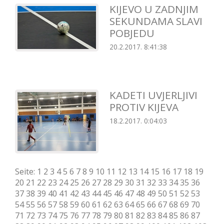
KIJEVO U ZADNJIM
SEKUNDAMA SLAVI
POBJEDU
20.2.2017. 8:41:38
KADETI UVJERLJIVI
PROTIV KIJEVA
18.2.2017. 0:04:03
Seite:
1
2
3
4
5
6
7
8
9
10
11
12
13
14
15
16
17
18
19
20
21
22
23
24
25
26
27
28
29
30
31
32
33
34
35
36
37
38
39
40
41
42
43
44
45
46
47
48
49
50
51
52
53
54
55
56
57
58
59
60
61
62
63
64
65
66
67
68
69
70
71
72
73
74
75
76
77
78
79
80
81
82
83
84
85
86
87