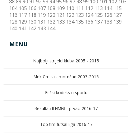
88
89
90
91
92
93
94
95
96
97
98
99
100
101
102
103
104
105
106
107
108
109
110
111
112
113
114
115
116
117
118
119
120
121
122
123
124
125
126
127
128
129
130
131
132
133
134
135
136
137
138
139
140
141
142
143
144
MENÜ
Najbolji strijelci kluba 2005 - 2015
Mnk Crnica - momčad 2003-2015
Etički kodeks u sportu
Rezultati II HMNL- prvaci 2016-17
Top tim futsal liga 2016-17