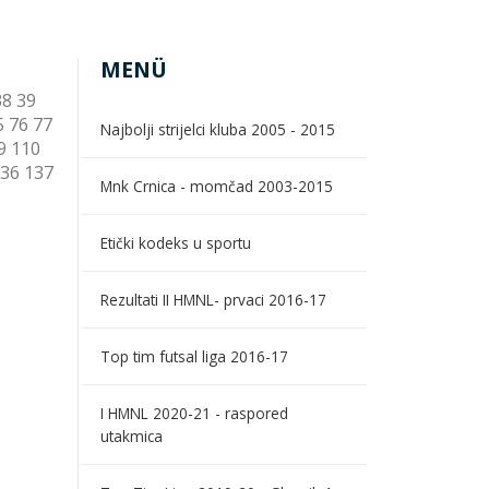
MENÜ
38
39
5
76
77
Najbolji strijelci kluba 2005 - 2015
9
110
36
137
Mnk Crnica - momčad 2003-2015
Etički kodeks u sportu
Rezultati II HMNL- prvaci 2016-17
Top tim futsal liga 2016-17
I HMNL 2020-21 - raspored
utakmica