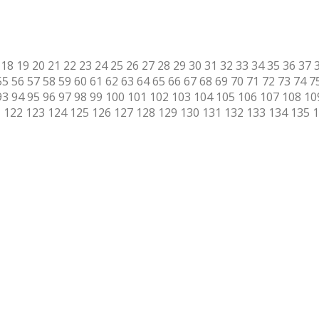
18
19
20
21
22
23
24
25
26
27
28
29
30
31
32
33
34
35
36
37
55
56
57
58
59
60
61
62
63
64
65
66
67
68
69
70
71
72
73
74
7
93
94
95
96
97
98
99
100
101
102
103
104
105
106
107
108
10
1
122
123
124
125
126
127
128
129
130
131
132
133
134
135
1