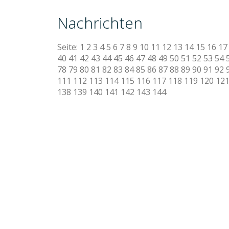
Nachrichten
Seite:
1
2
3
4
5
6
7
8
9
10
11
12
13
14
15
16
17
40
41
42
43
44
45
46
47
48
49
50
51
52
53
54
78
79
80
81
82
83
84
85
86
87
88
89
90
91
92
111
112
113
114
115
116
117
118
119
120
12
138
139
140
141
142
143
144