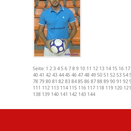
Seite:
1
2
3
4
5
6
7
8
9
10
11
12
13
14
15
16
17
40
41
42
43
44
45
46
47
48
49
50
51
52
53
54
78
79
80
81
82
83
84
85
86
87
88
89
90
91
92
111
112
113
114
115
116
117
118
119
120
12
138
139
140
141
142
143
144