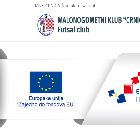
MNK CRNICA Šibenik futsal club
