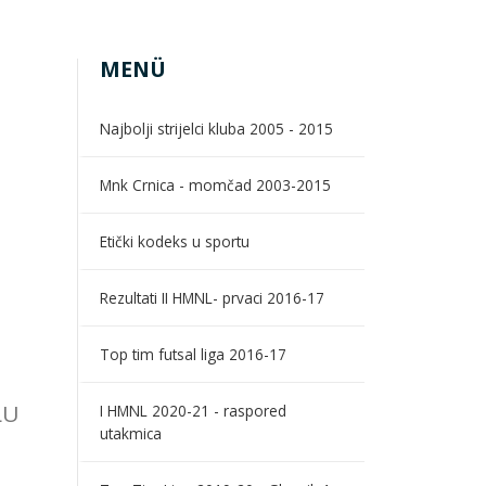
MENÜ
Najbolji strijelci kluba 2005 - 2015
Mnk Crnica - momčad 2003-2015
Etički kodeks u sportu
Rezultati II HMNL- prvaci 2016-17
Top tim futsal liga 2016-17
LU
I HMNL 2020-21 - raspored
utakmica