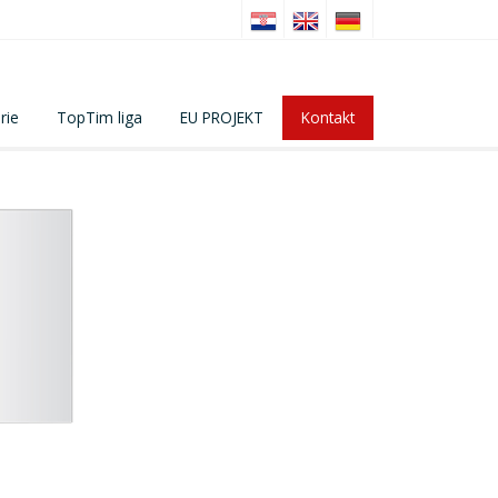
rie
TopTim liga
EU PROJEKT
Kontakt
