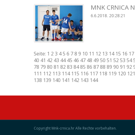
MNK CRNICA N
6.6.2018. 20:28:21
Seite:
1
2
3
4
5
6
7
8
9
10
11
12
13
14
15
16
17
40
41
42
43
44
45
46
47
48
49
50
51
52
53
54
78
79
80
81
82
83
84
85
86
87
88
89
90
91
92
111
112
113
114
115
116
117
118
119
120
12
138
139
140
141
142
143
144
Copyright Mnk-crnica.hr Alle Rechte vorbehalten.