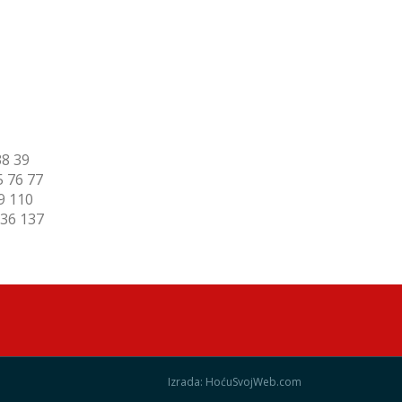
38
39
5
76
77
9
110
36
137
Izrada: HoćuSvojWeb.com