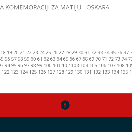
A KOMEMORACIJI ZA MATIJU I OSKARA
18
19
20
21
22
23
24
25
26
27
28
29
30
31
32
33
34
35
36
37
55
56
57
58
59
60
61
62
63
64
65
66
67
68
69
70
71
72
73
74
7
93
94
95
96
97
98
99
100
101
102
103
104
105
106
107
108
10
1
122
123
124
125
126
127
128
129
130
131
132
133
134
135
1