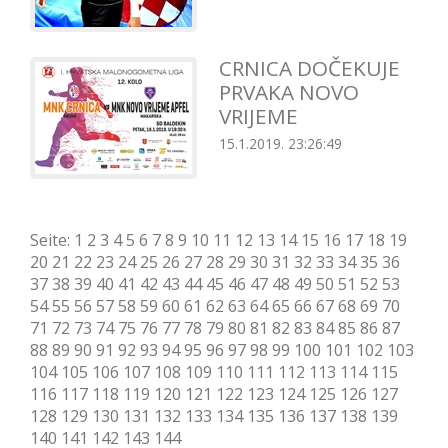
CRNICA DOČEKUJE
PRVAKA NOVO
VRIJEME
15.1.2019. 23:26:49
Seite:
1
2
3
4
5
6
7
8
9
10
11
12
13
14
15
16
17
18
19
20
21
22
23
24
25
26
27
28
29
30
31
32
33
34
35
36
37
38
39
40
41
42
43
44
45
46
47
48
49
50
51
52
53
54
55
56
57
58
59
60
61
62
63
64
65
66
67
68
69
70
71
72
73
74
75
76
77
78
79
80
81
82
83
84
85
86
87
88
89
90
91
92
93
94
95
96
97
98
99
100
101
102
103
104
105
106
107
108
109
110
111
112
113
114
115
116
117
118
119
120
121
122
123
124
125
126
127
128
129
130
131
132
133
134
135
136
137
138
139
140
141
142
143
144