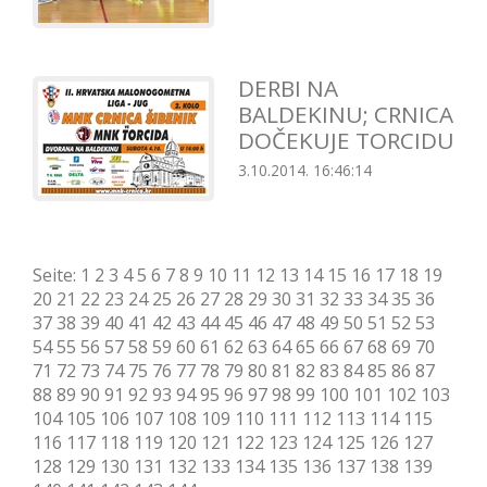
DERBI NA
BALDEKINU; CRNICA
DOČEKUJE TORCIDU
3.10.2014. 16:46:14
Seite:
1
2
3
4
5
6
7
8
9
10
11
12
13
14
15
16
17
18
19
20
21
22
23
24
25
26
27
28
29
30
31
32
33
34
35
36
37
38
39
40
41
42
43
44
45
46
47
48
49
50
51
52
53
54
55
56
57
58
59
60
61
62
63
64
65
66
67
68
69
70
71
72
73
74
75
76
77
78
79
80
81
82
83
84
85
86
87
88
89
90
91
92
93
94
95
96
97
98
99
100
101
102
103
104
105
106
107
108
109
110
111
112
113
114
115
116
117
118
119
120
121
122
123
124
125
126
127
128
129
130
131
132
133
134
135
136
137
138
139