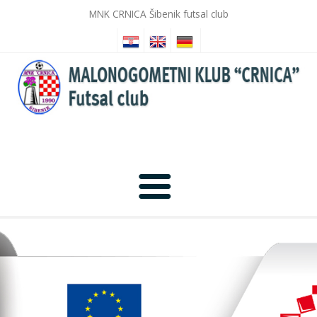
MNK CRNICA Šibenik futsal club
Anfang
Nachrichten
Fotogalerie