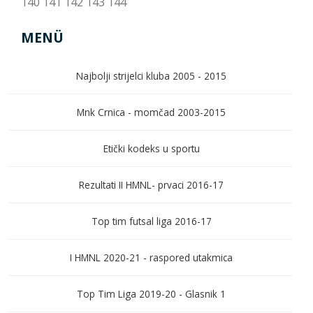
140
141
142
143
144
MENÜ
Najbolji strijelci kluba 2005 - 2015
Mnk Crnica - momčad 2003-2015
Etički kodeks u sportu
Rezultati II HMNL- prvaci 2016-17
Top tim futsal liga 2016-17
I HMNL 2020-21 - raspored utakmica
Top Tim Liga 2019-20 - Glasnik 1