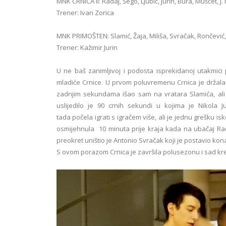
MNK CRNICA II: Radaj, Šego, Ljubić, Jurin, Bura, Mušćet, J.
Trener: Ivan Zorica
MNK PRIMOŠTEN: Slamić, Žaja, Miliša, Svračak, Rončević, 
Trener: Kažimir Jurin
U ne baš zanimljivoj i podosta isprekidanoj utakmic
mladiće Crnice. U prvom poluvremenu Crnica je držala j
zadnjim sekundama išao sam na vratara Slamića, al
uslijedilo je 90 crnih sekundi u kojima je Nikola J
tada počela igrati s igračem više, ali je jednu grešku isk
osmijehnula 10 minuta prije kraja kada na ubačaj Rada
preokret uništio je Antonio Svračak koji je postavio kon
S ovom porazom Crnica je završila polusezonu i sad kr