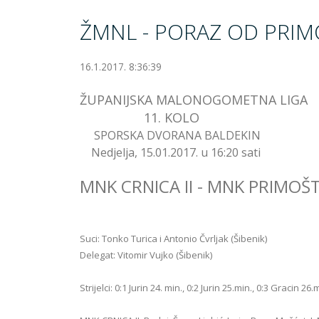
ŽMNL - PORAZ OD PRI
16.1.2017. 8:36:39
ŽUPANIJSKA MALONOGOMETNA LIGA
11. KOLO
SPORSKA DVORANA BALDEKIN
Nedjelja, 15.01.2017. u 16:20 sati
MNK CRNICA II - MNK PRIMOŠTE
Suci: Tonko Turica i Antonio Čvrljak (Šibenik)
Delegat: Vitomir Vujko (Šibenik)
Strijelci: 0:1 Jurin 24. min., 0:2 Jurin 25.min., 0:3 Gracin 2