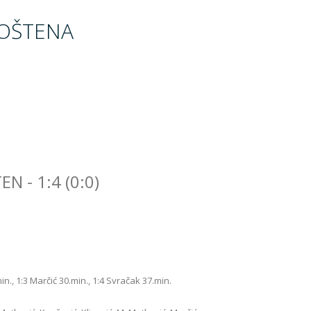
MOŠTENA
N - 1:4 (0:0)
6.min., 1:3 Marčić 30.min., 1:4 Svračak 37.min.