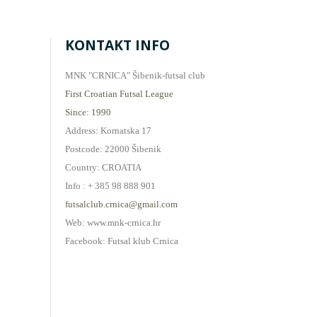
KONTAKT INFO
MNK "CRNICA" Šibenik-futsal club
First Croatian Futsal League
Since: 1990
Address: Kornatska 17
Postcode: 22000 Šibenik
Country: CROATIA
Info : + 385 98 888 901
futsalclub.crnica@gmail.com
Web: www.mnk-crnica.hr
Facebook: Futsal klub Crnica