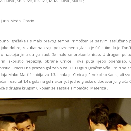
 Matković, Knežević, Klisović, M. Matković, Marčić;
Jurin, Medo, Gracin.
i punoj grešaka i s malo pravog tempa Primošten je sasvim zasluženo p
ako dobro, rezultat na kraju poluvremena glasio je 0:0 s tim da je Tonći
i u nastojanjima da ga zaobiđe malo se prekombinirao. U drugom pol
urin iskoristio nepažnju obrane Crnice i dva puta lijepo poentirao. C
oristio Gracin i na prazan gol zabio za 0:3. U igri s igračem više Crnici se s
ja Mako Marčić zabija za 1:3. Imala je Crnica još nekoliko šansi, ali s
ačan rezultat 1:4 s gola na gol nakon još jedne greške u dodavanju igrača C
eće s drugim krugom u kojem se sastaje s momčadi Meteriza .