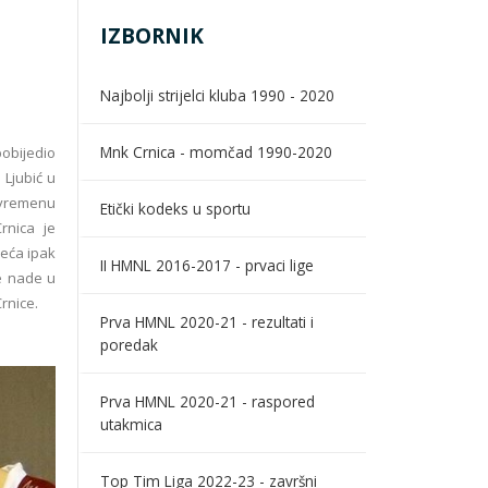
IZBORNIK
Najbolji strijelci kluba 1990 - 2020
Mnk Crnica - momčad 1990-2020
obijedio
 Ljubić u
uvremenu
Etički kodeks u sportu
rnica je
reća ipak
II HMNL 2016-2017 - prvaci lige
ve nade u
rnice.
Prva HMNL 2020-21 - rezultati i
poredak
Prva HMNL 2020-21 - raspored
utakmica
Top Tim Liga 2022-23 - završni