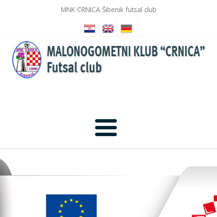
MNK CRNICA Šibenik futsal club
Home
News
Photo Gallery