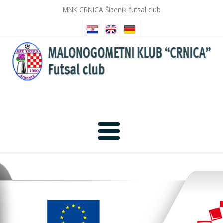
MNK CRNICA Šibenik futsal club
Home
News
Photo Gallery