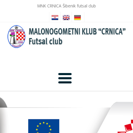
MNK CRNICA Šibenik futsal club
Home
News
Photo Gallery