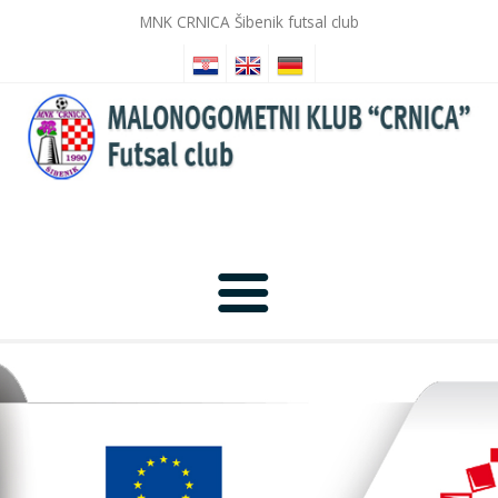
MNK CRNICA Šibenik futsal club
Home
News
Photo Gallery