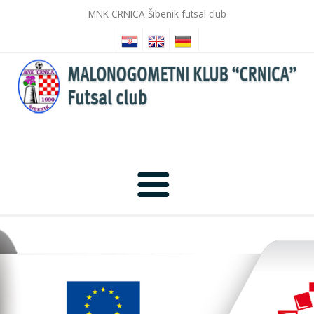
MNK CRNICA Šibenik futsal club
Home
News
Photo Gallery