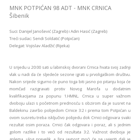
MNK POTPIĆAN 98 ADT - MNK CRNICA
Šibenik
Suci: Danijel Janošević (Zagreb) i Adin Hasić (Zagreb)
Treći sudac: Sendi Soldatić (Potpićan)
Delegat: Vojislav Aladžić (Rijeka)
U srijedu u 20:00 sati u labinskoj dvorani Crnica hvata svoj zadnji
vlak u nadi da će sljedeće sezone igrati u prvoligaškom društvu.
Nakon srijede sigurno će puno toga biti jasno po pitanju koja će
momčad razigravati protiv Novog Marofa u dodatnim
kvalifikacijama za popunu 1.HMNL. Crnica u super važnom
dvoboju ulazi s početnom prednosću s obzirom da je susret na
Baldekinu završio pobjedom Crnice 3:2 i prema tom Potpićan u
ovom susretu treba isključivo pobjedu dok Crnici odgovara svaki
rezultat osim poraza. Crnici čak odgovara i poraz, ali s jednim
golom razlike i to veći od rezultata 3:2. Važnost dvoboja je
golema, ulog prevelik, a šira javnost moći će se uvjeriti dali je