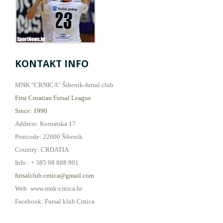
KONTAKT INFO
MNK "CRNICA" Šibenik-futsal club
First Croatian Futsal League
Since: 1990
Address: Kornatska 17
Postcode: 22000 Šibenik
Country: CROATIA
Info : + 385 98 888 901
futsalclub.crnica@gmail.com
Web: www.mnk-crnica.hr
Facebook: Futsal klub Crnica