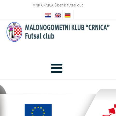
MNK CRNICA Šibenik futsal club
Početna
Novosti
Galerija slika