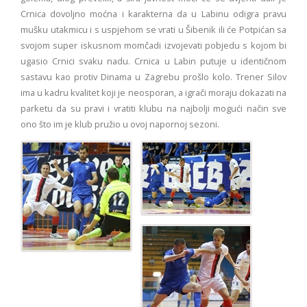
Crnica dovoljno moćna i karakterna da u Labinu odigra pravu
mušku utakmicu i s uspjehom se vrati u Šibenik ili će Potpićan sa
svojom super iskusnom momčadi izvojevati pobjedu s kojom bi
ugasio Crnici svaku nadu. Crnica u Labin putuje u identičnom
sastavu kao protiv Dinama u Zagrebu prošlo kolo. Trener Silov
ima u kadru kvalitet koji je neosporan, a igrači moraju dokazati na
parketu da su pravi i vratiti klubu na najbolji mogući način sve
ono što im je klub pružio u ovoj napornoj sezoni.