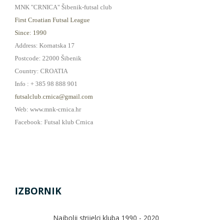
MNK "CRNICA" Šibenik-futsal club
First Croatian Futsal League
Since: 1990
Address: Kornatska 17
Postcode: 22000 Šibenik
Country: CROATIA
Info : + 385 98 888 901
futsalclub.crnica@gmail.com
Web: www.mnk-crnica.hr
Facebook: Futsal klub Crnica
IZBORNIK
Najbolji strijelci kluba 1990 - 2020