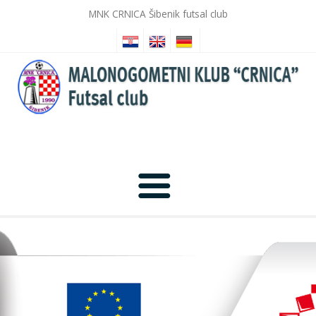
MNK CRNICA Šibenik futsal club
Početna
Novosti
Galerija slika