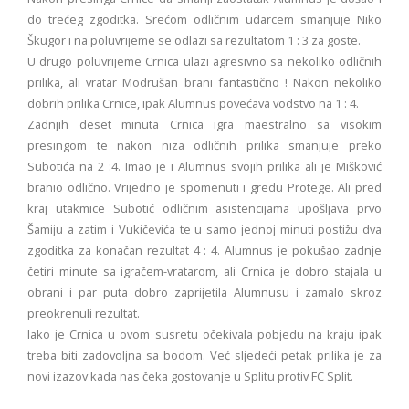
do trećeg zgoditka. Srećom odličnim udarcem smanjuje Niko
Škugor i na poluvrijeme se odlazi sa rezultatom 1 : 3 za goste.
U drugo poluvrijeme Crnica ulazi agresivno sa nekoliko odličnih
prilika, ali vratar Modrušan brani fantastično ! Nakon nekoliko
dobrih prilika Crnice, ipak Alumnus povećava vodstvo na 1 : 4.
Zadnjih deset minuta Crnica igra maestralno sa visokim
presingom te nakon niza odličnih prilika smanjuje preko
Subotića na 2 :4. Imao je i Alumnus svojih prilika ali je Mišković
branio odlično. Vrijedno je spomenuti i gredu Protege. Ali pred
kraj utakmice Subotić odličnim asistencijama upošljava prvo
Šamiju a zatim i Vukičevića te u samo jednoj minuti postižu dva
zgoditka za konačan rezultat 4 : 4. Alumnus je pokušao zadnje
četiri minute sa igračem-vratarom, ali Crnica je dobro stajala u
obrani i par puta dobro zaprijetila Alumnusu i zamalo skroz
preokrenuli rezultat.
Iako je Crnica u ovom susretu očekivala pobjedu na kraju ipak
treba biti zadovoljna sa bodom. Već sljedeći petak prilika je za
novi izazov kada nas čeka gostovanje u Splitu protiv FC Split.