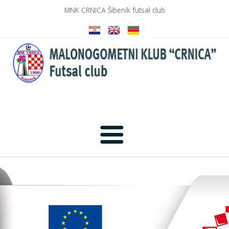
MNK CRNICA Šibenik futsal club
Početna
Novosti
Galerija slika