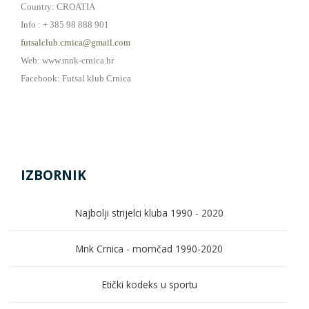
Country: CROATIA
Info : + 385 98 888 901
futsalclub.crnica@gmail.com
Web: www.mnk-crnica.hr
Facebook: Futsal klub Crnica
IZBORNIK
Najbolji strijelci kluba 1990 - 2020
Mnk Crnica - momčad 1990-2020
Etički kodeks u sportu