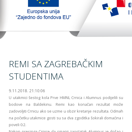
TopTim liga 29-10-2023
EU PROJEKT
Kontakt
REMI SA ZAGREBAČKIM
STUDENTIMA
9.11.2018. 21:10:06
U utakmici šestog kola Prve HMNL Crnica i Alumnus podijelili su
bodove na Baldekinu. Remi kao konačan rezultat može
zadovoljiti Crnicu ako se uzme u obzir kretanje rezultata. Odmah
na početku utakmice gosti su sa dva zgoditka šokirali domaćina i
poveli 0:2.
Nakon presinga Crnice da smanji zaostatak Alumnus je došao i