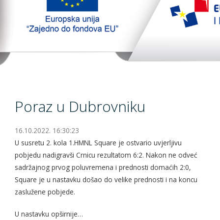
TopTim liga 29-10-2023
EU PROJEKT
Kontakt
Poraz u Dubrovniku
16.10.2022. 16:30:23
U susretu 2. kola 1.HMNL Square je ostvario uvjerljivu
pobjedu nadigravši Crnicu rezultatom 6:2. Nakon ne odveć
sadržajnog prvog poluvremena i prednosti domaćih 2:0,
Square je u nastavku došao do velike prednosti i na koncu
zaslužene pobjede.
U nastavku opširnije…