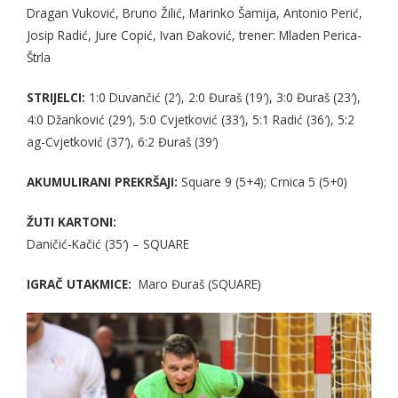
Dragan Vuković, Bruno Žilić, Marinko Šamija, Antonio Perić,
Josip Radić, Jure Copić, Ivan Đaković, trener: Mladen Perica-
Štrla
STRIJELCI:
1:0 Duvančić (2′), 2:0 Đuraš (19′), 3:0 Đuraš (23′),
4:0 Džanković (29′), 5:0 Cvjetković (33′), 5:1 Radić (36′), 5:2
ag-Cvjetković (37′), 6:2 Đuraš (39′)
AKUMULIRANI PREKRŠAJI:
Square 9 (5+4); Crnica 5 (5+0)
ŽUTI KARTONI:
Daničić-Kačić (35′) – SQUARE
IGRAČ UTAKMICE:
Maro Đuraš (SQUARE)