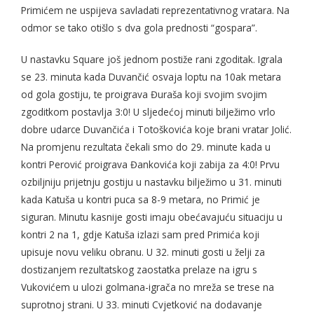
Primićem ne uspijeva savladati reprezentativnog vratara. Na
odmor se tako otišlo s dva gola prednosti “gospara”.
U nastavku Square još jednom postiže rani zgoditak. Igrala
se 23. minuta kada Duvančić osvaja loptu na 10ak metara
od gola gostiju, te proigrava Đuraša koji svojim svojim
zgoditkom postavlja 3:0! U sljedećoj minuti bilježimo vrlo
dobre udarce Duvančića i Totoškovića koje brani vratar Jolić.
Na promjenu rezultata čekali smo do 29. minute kada u
kontri Perović proigrava Đankovića koji zabija za 4:0! Prvu
ozbiljniju prijetnju gostiju u nastavku bilježimo u 31. minuti
kada Katuša u kontri puca sa 8-9 metara, no Primić je
siguran. Minutu kasnije gosti imaju obećavajuću situaciju u
kontri 2 na 1, gdje Katuša izlazi sam pred Primića koji
upisuje novu veliku obranu. U 32. minuti gosti u želji za
dostizanjem rezultatskog zaostatka prelaze na igru s
Vukovićem u ulozi golmana-igrača no mreža se trese na
suprotnoj strani. U 33. minuti Cvjetković na dodavanje