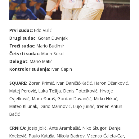
Prvi sudac:
Edo Vulić
Drugi sudac:
Goran Duvnjak
Treći sudac:
Mario Budimir
Četvrti sudac:
Marin Sokol
Delegat:
Mario Matić
Kontrolor suđenja:
Ivan Ćapin
SQUARE:
Zoran Primić, Ivan Daničić-Kačić, Haron Džanković,
Matej Perović, Luka Tešija, Denis Totošković, Hrvoje
Cvjetković, Maro Đuraš, Gordan Duvančić, Mirko Hrkać,
Mateo Kljunak, Dario Marinović, Lujo Jurišić, trener: Antun
Bačić
CRNICA:
Josip Jolić, Ante Arambašić, Niko Škugor, Danjel
Knežević, Paulo Katuša, Nikola Badrov, Vicenco Ćaleta-Car,