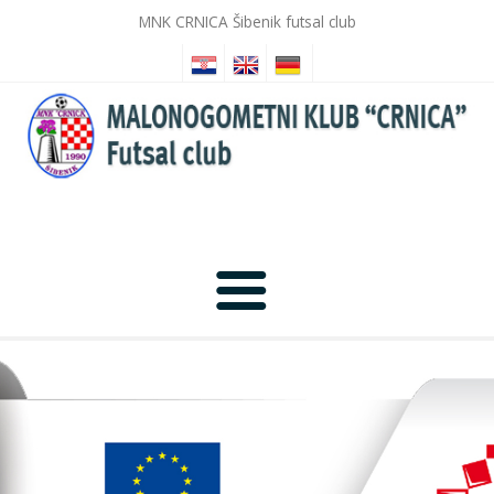
MNK CRNICA Šibenik futsal club
Početna
Novosti
Galerija slika