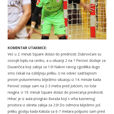
KOMENTAR UTAKMICE:
Već u 2. minuti Square dolazi do prednosti. Dubrovčani su
osvojili loptu na centru, a u situaciji 2 na 1 Perović dodaje za
Duvančića koji zabija za 1:0! Nakon ranog zgoditka dugo
smo čekali na ozbiljniju priliku. U ne odveć sadržajnom
prvom poluvremenu bilježimo situaciju iz 14. minute kada
Perović ostaje sam na 2-3 metra pred Jolićem, no loše
reagira. U 19. minuti Square dolazi do povećanja prednosti.
Hrkać je iz auta proigrao Đuraša koji s vrha kaznenog
prostora iz okreta zabija za 2:0! Do odmora bilježimo još
priliku gostiju kada Katuša sa 6-7 metara potpuno sam pred