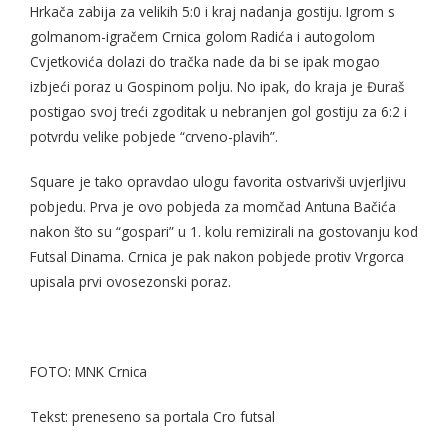
Hrkača zabija za velikih 5:0 i kraj nadanja gostiju. Igrom s
golmanom-igračem Crnica golom Radića i autogolom
Cvjetkovića dolazi do tračka nade da bi se ipak mogao
izbjeći poraz u Gospinom polju. No ipak, do kraja je Đuraš
postigao svoj treći zgoditak u nebranjen gol gostiju za 6:2 i
potvrdu velike pobjede “crveno-plavih”.
Square je tako opravdao ulogu favorita ostvarivši uvjerljivu
pobjedu. Prva je ovo pobjeda za momčad Antuna Bačića
nakon što su “gospari” u 1. kolu remizirali na gostovanju kod
Futsal Dinama. Crnica je pak nakon pobjede protiv Vrgorca
upisala prvi ovosezonski poraz.
FOTO: MNK Crnica
Tekst: preneseno sa portala Cro futsal