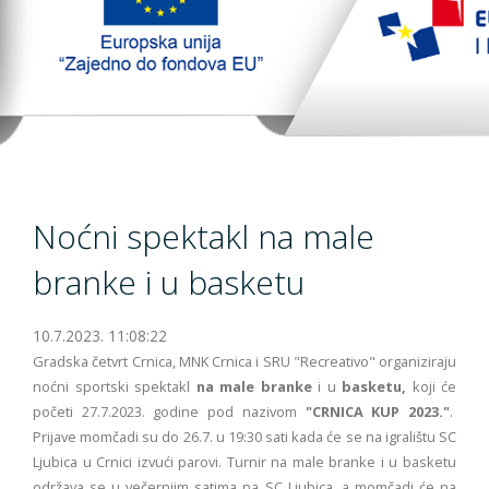
TopTim liga 29-10-2023
EU PROJEKT
Kontakt
Noćni spektakl na male
branke i u basketu
10.7.2023. 11:08:22
Gradska četvrt Crnica, MNK Crnica i SRU "Recreativo" organiziraju
noćni sportski spektakl
na male branke
i u
basketu,
koji će
početi 27.7.2023. godine pod nazivom
"CRNICA KUP 2023."
.
Prijave momčadi su do 26.7. u 19:30 sati kada će se na igralištu SC
Ljubica u Crnici izvući parovi. Turnir na male branke i u basketu
održava se u večernjim satima na SC Ljubica, a momčadi će na