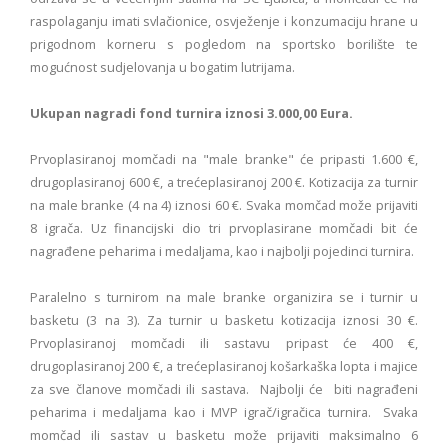
raspolaganju imati svlačionice, osvježenje i konzumaciju hrane u
prigodnom korneru s pogledom na sportsko borilište te
mogućnost sudjelovanja u bogatim lutrijama.
Ukupan nagradi fond turnira iznosi 3.000,00 Eura.
Prvoplasiranoj momčadi na "male branke" će pripasti 1.600 €,
drugoplasiranoj 600 €, a trećeplasiranoj 200 €. Kotizacija za turnir
na male branke (4 na 4) iznosi 60 €. Svaka momčad može prijaviti
8 igrača. Uz financijski dio tri prvoplasirane momčadi bit će
nagrađene peharima i medaljama, kao i najbolji pojedinci turnira.
Paralelno s turnirom na male branke organizira se i turnir u
basketu (3 na 3). Za turnir u basketu kotizacija iznosi 30 €.
Prvoplasiranoj momčadi ili sastavu pripast će 400 €,
drugoplasiranoj 200 €, a trećeplasiranoj košarkaška lopta i majice
za sve članove momčadi ili sastava. Najbolji će biti nagrađeni
peharima i medaljama kao i MVP igrač/igračica turnira. Svaka
momčad ili sastav u basketu može prijaviti maksimalno 6