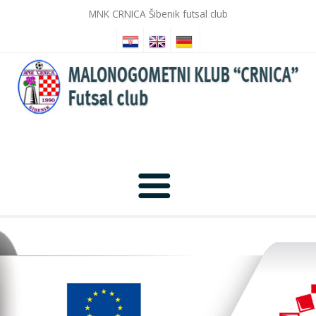
MNK CRNICA Šibenik futsal club
Početna
Novosti
Galerija slika