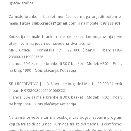
igrača/igračica.
Za male branke i basket momčadi se mogu prijaviti putem e-
maila:
futsalclub.crnica@gmail.com
ili na mobitel
098 888 901
.
Kotizacija za male branke uplaćuje se na dan odigravanja prve
utakmice ili na jedan od navedena dva računa:
MNK Crnica | Kornatska 17 | 22 000 Šibenik | Iban: HR84
23900011199001585
| Iznos: 60 € za male branke ili 30 € basket | Model: HR02 | Poziv
na broj: 1990 | Opis plaćanja: Kotizacija
SRU RECREATIVO | 113. Šibenske brigade HV-a 1 | 22 000 Šibenik
| Iban: HR7824020061101068322
| Iznos: 60 € za male branke ili 30 € basket | Model: HR02 | Poziv
na broj: 1990 | Opis plaćanja: Kotizacija
Na završnoj večeri turnira očekuje vas bogati zabavni program
koji će trajati dugo u noć. Turnir će trajati dva tjedna, u komfornoj
atmosferi novouređenog SC Ljubica gledatelji će moći uživati u