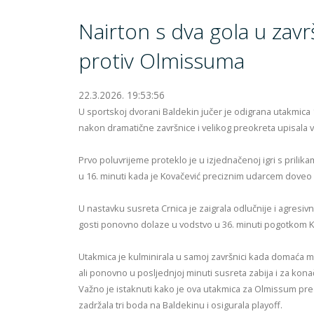
Nairton s dva gola u zavr
protiv Olmissuma
22.3.2026. 19:53:56
U sportskoj dvorani Baldekin jučer je odigrana utakmic
nakon dramatične završnice i velikog preokreta upisala 
Prvo poluvrijeme proteklo je u izjednačenoj igri s prili
u 16. minuti kada je Kovačević preciznim udarcem doveo O
U nastavku susreta Crnica je zaigrala odlučnije i agresivni
gosti ponovno dolaze u vodstvo u 36. minuti pogotkom Ki
Utakmica je kulminirala u samoj završnici kada domaća m
ali ponovno u posljednjoj minuti susreta zabija i za kon
Važno je istaknuti kako je ova utakmica za Olmissum preds
zadržala tri boda na Baldekinu i osigurala playoff.