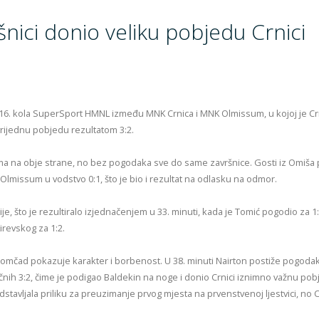
šnici donio veliku pobjedu Crnici
a 16. kola SuperSport HMNL između MNK Crnica i MNK Olmissum, u kojoj je Cr
vrijednu pobjedu rezultatom 3:2.
kama na obje strane, no bez pogodaka sve do same završnice. Gosti iz Omiša 
lmissum u vodstvo 0:1, što je bio i rezultat na odlasku na odmor.
je, što je rezultiralo izjednačenjem u 33. minuti, kada je Tomić pogodio za 1:
revskog za 1:2.
omčad pokazuje karakter i borbenost. U 38. minuti Nairton postiže pogodak 
ačnih 3:2, čime je podigao Baldekin na noge i donio Crnici iznimno važnu pob
tavljala priliku za preuzimanje prvog mjesta na prvenstvenoj ljestvici, no C