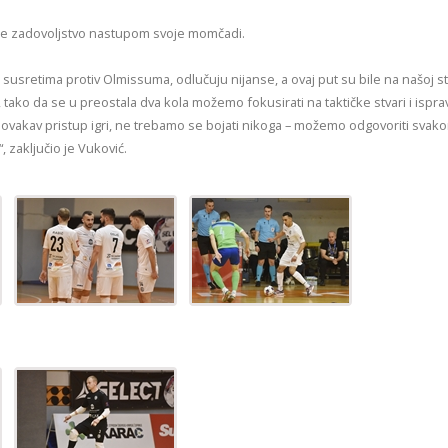
je zadovoljstvo nastupom svoje momčadi.
 susretima protiv Olmissuma, odlučuju nijanse, a ovaj put su bile na našoj st
, tako da se u preostala dva kola možemo fokusirati na taktičke stvari i ispra
 ovakav pristup igri, ne trebamo se bojati nikoga – možemo odgovoriti sva
, zaključio je Vuković.