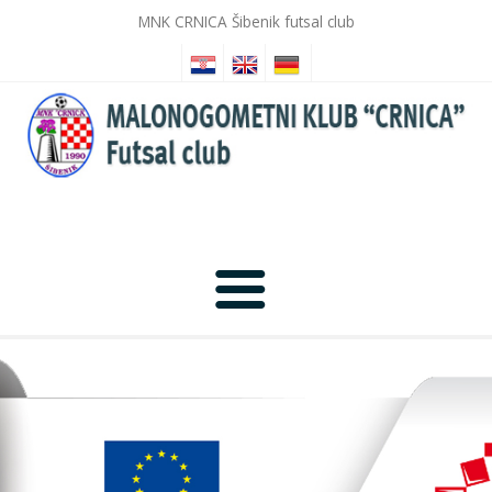
MNK CRNICA Šibenik futsal club
Početna
Novosti
Galerija slika