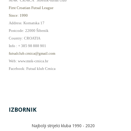
MNK "CRNICA" Šibenik-futsal club
First Croatian Futsal League
Since: 1990
Address: Kornatska 17
Postcode: 22000 Šibenik
Country: CROATIA
Info : + 385 98 888 901
futsalclub.crnica@gmail.com
Web: www.mnk-crnica.hr
Facebook: Futsal klub Crnica
IZBORNIK
Najbolji strijelci kluba 1990 - 2020