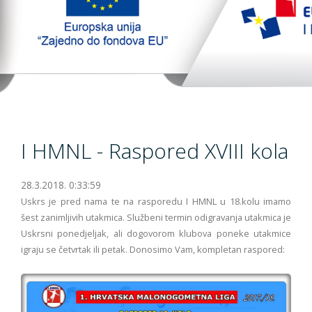
TopTim liga 29-10-2023
EU PROJEKT
Kontakt
I HMNL - Raspored XVIII kola
28.3.2018. 0:33:59
Uskrs je pred nama te na rasporedu I HMNL u 18.kolu imamo
šest zanimljivih utakmica. Službeni termin odigravanja utakmica je
Uskrsni ponedjeljak, ali dogovorom klubova poneke utakmice
igraju se četvrtak ili petak. Donosimo Vam, kompletan raspored: