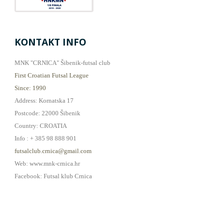
KONTAKT INFO
MNK "CRNICA" Šibenik-futsal club
First Croatian Futsal League
Since: 1990
Address: Kornatska 17
Postcode: 22000 Šibenik
Country: CROATIA
Info : + 385 98 888 901
futsalclub.crnica@gmail.com
Web: www.mnk-crnica.hr
Facebook: Futsal klub Crnica