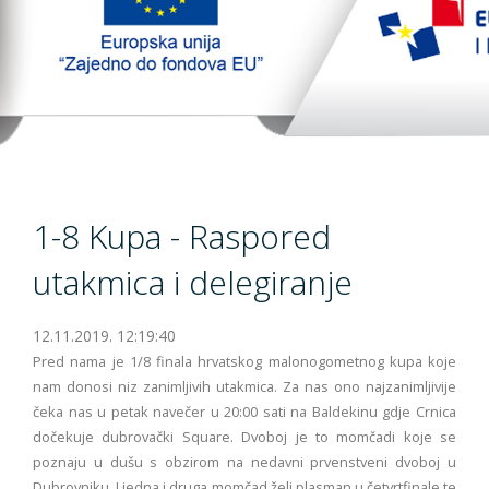
TopTim liga 29-10-2023
EU PROJEKT
Kontakt
1-8 Kupa - Raspored
utakmica i delegiranje
12.11.2019. 12:19:40
Pred nama je 1/8 finala hrvatskog malonogometnog kupa koje
nam donosi niz zanimljivih utakmica. Za nas ono najzanimljivije
čeka nas u petak navečer u 20:00 sati na Baldekinu gdje Crnica
dočekuje dubrovački Square. Dvoboj je to momčadi koje se
poznaju u dušu s obzirom na nedavni prvenstveni dvoboj u
Dubrovniku. I jedna i druga momčad želi plasman u četvrtfinale te