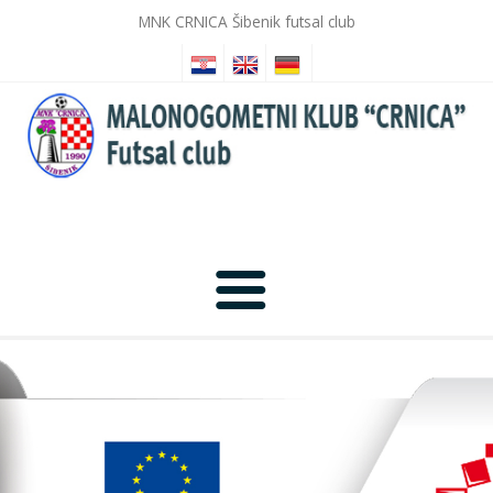
MNK CRNICA Šibenik futsal club
Početna
Novosti
Galerija slika